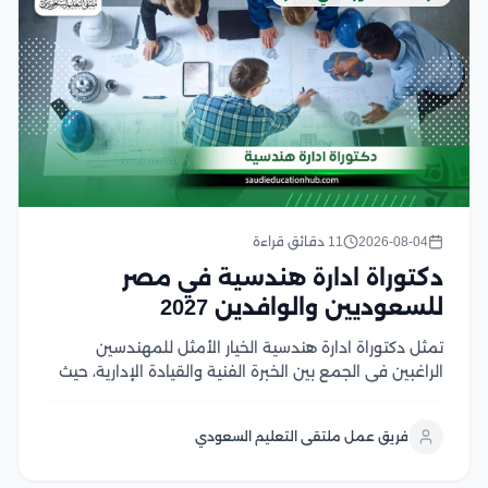
2026-08-04
11 دقائق قراءة
دكتوراة ادارة هندسية في مصر
للسعوديين والوافدين 2027
تمثل دكتوراة ادارة هندسية الخيار الأمثل للمهندسين
الراغبين في الجمع بين الخبرة الفنية والقيادة الإدارية، حيث
تؤهلهم لإدارة المشروعات والمنظمات الهندسية وفق
أحدث المعايير العالمية، وتمنحهم ميزة تنافسية قوية في
فريق عمل ملتقى التعليم السعودي
سوق العمل السعودي والخليجي وفي هذا المقال سوف
نتعرف على...