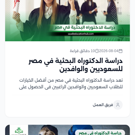
2026-08-04
10 دقائق قراءة
دراسة الدكتوراه البحثية في مصر
للسعوديين والوافدين
تعد دراسة الدكتوراه البحثية في مصر من أفضل الخيارات
للطلاب السعوديين والوافدين الراغبين في الحصول على
درجة علمية معتمدة من جامعات عريقة تجمع بين قوة
البحث الأكاديمي وتكاليف الدراسة المناسبة، ويتميز هذا
فريق العمل
النظام بالتركيز على إعداد رسالة علمية أصيلة تحت...
دراسة الدكتوراه في مصر