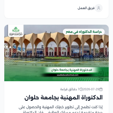
والتطبيق العملي، بما يفتح آفاقا أوسع للترقي الوظيفي
فريق العمل
وتولي المناصب القيادية في المؤسسات القانونية
والقضائية وتتميز...
دراسة الدكتوراه في مصر
2026-07-29
7 دقائق قراءة
الدكتوراة المهنية بجامعة حلوان
إذا كنت تطمح إلى تطوير خبرتك المهنية والحصول على
درجة متقدمة تدعم مسارك الوظيفي، فإن الدكتوراة