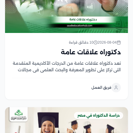
2026-08-04
10 دقائق قراءة
دكتوراه علاقات عامة
تعد دكتوراه علاقات عامة من الدرجات الأكاديمية المتقدمة
التي تركز على تطوير المعرفة والبحث العلمي في مجالات
الاتصال المؤسسي، وإدارة السمعة، وبناء العلاقات بين
المؤسسات والجمهور ويمنح هذا التخصص الباحثين القدرة
فريق العمل
على دراسة استراتيجيات التواصل الحديثة وتحليل دور
العلاقات العامة...
دراسة الدكتوراه في مصر