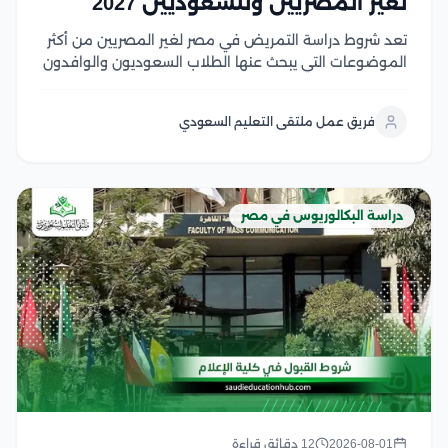
لغير المصريين وللسعوديين 2027
تعد شروط دراسة التمريض في مصر لغير المصريين من أكثر
الموضوعات التي يبحث عنها الطلاب السعوديون والوافدون
الراغبون في الالتحاق بكليات التمريض المصرية، لما تتميز به
من جودة أكاديمية، وتدريب عملي متطور، وشهادات تحظى
فريق عمل ملتقى التعليم السعودي
باعتراف واسع في العديد من الدول...
دراسة البكالوريوس في مصر
2026-08-01
12 دقائق قراءة