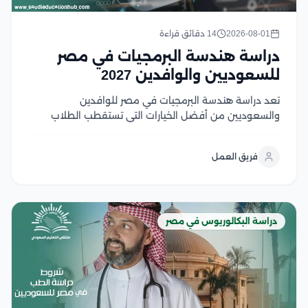
2026-08-01
14 دقائق قراءة
دراسة هندسة البرمجيات في مصر
للسعوديين والوافدين 2027
تعد دراسة هندسة البرمجيات في مصر للوافدين
والسعوديين من أفضل الخيارات التي تستقطب الطلاب
السعوديين والوافدين الراغبين في الالتحاق بتخصص يجمع
بين الابتكار، والطلب المرتفع في سوق العمل، والفرص
فريق العمل
الوظيفية محليًا ودوليًا، وتوفر الجامعات المصرية برامج
أكاديمية متطورة تعتمد على...
دراسة البكالوريوس في مصر