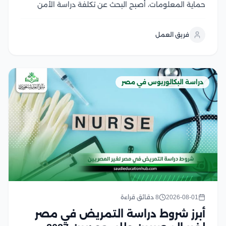
حماية المعلومات، أصبح البحث عن تكلفة دراسة الأمن
السيبراني في مصر من أولويات الطلاب الراغبين في دخول
هذا المجال الواعد، لكن اختلاف الرسوم بين الجامعات قد
فريق العمل
يجعل اتخاذ القرار أكثر صعوبة لحسن...
دراسة البكالوريوس في مصر
2026-08-01
8 دقائق قراءة
أبرز شروط دراسة التمريض في مصر