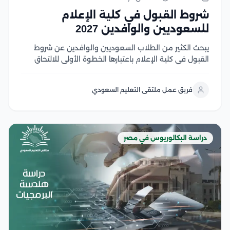
شروط القبول في كلية الإعلام
للسعوديين والوافدين 2027
يبحث الكثير من الطلاب السعوديين والوافدين عن شروط
القبول في كلية الإعلام باعتبارها الخطوة الأولى للالتحاق
بأحد أكثر التخصصات ارتباطًا بسوق العمل الإعلامي الحديث،
حيث تجمع كليات الإعلام في الجامعات المصرية بين الجودة
فريق عمل ملتقى التعليم السعودي
الأكاديمية، والتدريب العملي، والشهادات المعترف بها، مع...
دراسة البكالوريوس في مصر