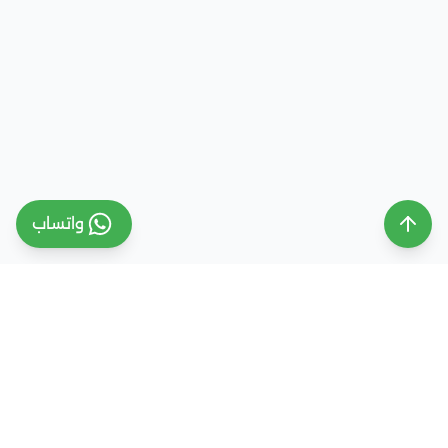
واتساب
ملتقى التعليم السعودي
ملتقى التعليم السعودي منصة تعليمية متخصصة تهدف
إلى تقديم معلومات موثوقة ومحدثة حول التعليم في
المملكة العربية السعودية، تشمل الجامعات، التخصصات،
شروط القبول، والفرص التعليمية المختلفة. كما نقدم