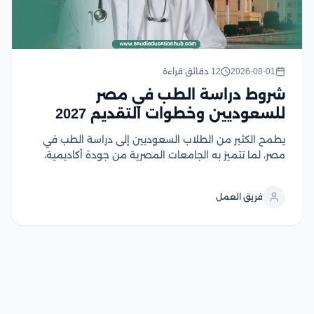
2026-08-01
12 دقائق قراءة
شروط دراسة الطب في مصر
للسعوديين وخطوات التقديم 2027
يطمح الكثير من الطلاب السعوديين إلى دراسة الطب في
مصر، لما تتميز به الجامعات المصرية من جودة أكاديمية،
واعتماد واسع، ورسوم دراسية تنافسية مقارنة بالعديد من
الوجهات التعليمية الأخرى، إلا أن الالتحاق بكليات الطب
فريق العمل
يتطلب استيفاء مجموعة من الشروط، في...