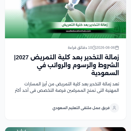
2026-08-06
10 دقائق قراءة
زمالة التخدير بعد كلية التمريض 2027|
الشروط والرسوم والرواتب في
السعودية
تعد زمالة التخدير بعد كلية التمريض من أبرز المسارات
المهنية التي تمنح الممرضين فرصة التخصص في أحد أكثر
المجالات الصحية طلبًا داخل المستشفيات والمراكز الطبية،
بما توفره من تدريب عملي متقدم وفرص وظيفية واعدة
فريق عمل ملتقى التعليم السعودي
وفي هذا المقال سوف نتعرف على...