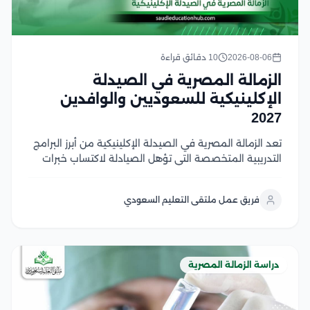
2026-08-06
10 دقائق قراءة
الزمالة المصرية في الصيدلة
الإكلينيكية للسعوديين والوافدين
2027
تعد الزمالة المصرية في الصيدلة الإكلينيكية من أبرز البرامج
التدريبية المتخصصة التي تؤهل الصيادلة لاكتساب خبرات
إكلينيكية متقدمة وفق أحدث المعايير المهنية، مما يعزز
فرصهم في العمل داخل السعودية ودول الخليج في هذا
فريق عمل ملتقى التعليم السعودي
المقال سوف نتعرف على شروط القبول، ومعدلات...
دراسة الزمالة المصرية