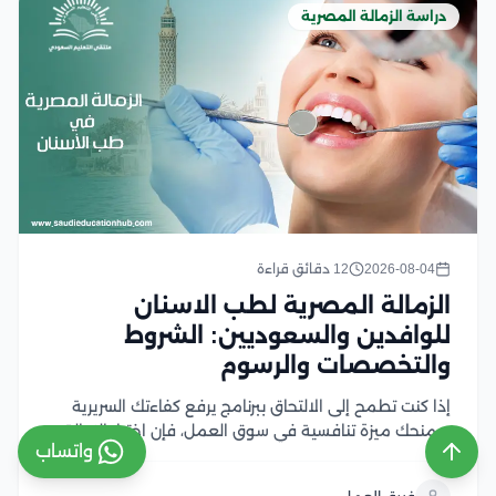
دراسة الزمالة المصرية
2026-08-04
12 دقائق قراءة
الزمالة المصرية لطب الاسنان
للوافدين والسعوديين: الشروط
والتخصصات والرسوم
إذا كنت تطمح إلى الالتحاق ببرنامج يرفع كفاءتك السريرية
ويمنحك ميزة تنافسية في سوق العمل، فإن اختيار الزمالة
واتساب
المصرية لطب الاسنان قد يبدو معقدًا في ظل تعدد
الشروط والتخصصات وإجراءات التسجيل، ومع تزايد الإقبال