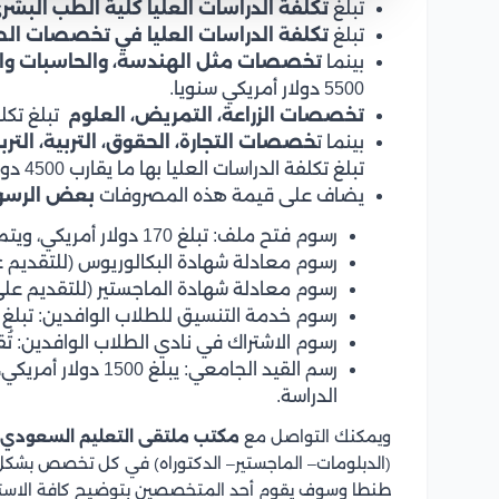
تبلغ
تكلفة الدراسات العليا كلية الطب البش
تبلغ
تكلفة الدراسات العليا في تخصصات ال
بينما
تخصصات مثل الهندسة، والحاسبات وا
5500 دولار أمريكي سنويا.
تخصصات الزراعة، التمريض، العلوم
تبلغ تكلفة الدرا
بينما ت
خصصات التجارة، الحقوق، التربية، الترب
تبلغ تكلفة الدراسات العليا بها ما يقارب 4500 دولار أمريكي سنويا.
يضاف على قيمة هذه المصروفات
بعض الرسوم 
رسوم فتح ملف: تبلغ 170 دولار أمريكي، ويتم سدادها مقدمًا عند بدء إجراءات التقديم.
رسوم معادلة شهادة البكالوريوس (للتقديم على درجة الماج
رسوم معادلة شهادة الماجستير (للتقديم على درجة الدكتورا
رسوم خدمة التنسيق للطلاب الوافدين: تبلغ 170 دولار أمريكي، ويتم سدادها عقب صدور الترشيح.
رسوم الاشتراك في نادي الطلاب الوافدين: تُقدر بـ 150 دولار أ
رسم القيد الجامعي: 
الدراسة.
ويمكنك التواصل مع
مكتب ملتقى التعليم السعودي
(الدبلومات– الماجستير– الدكتوراه) في كل تخصص بشكل 
طنطا وسوف يقوم أحد المتخصصين بتوضيح كافة الاست