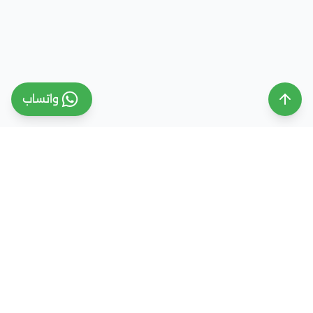
واتساب
ملتقى التعليم السعودي
ملتقى التعليم السعودي منصة تعليمية متخصصة تهدف
إلى تقديم معلومات موثوقة ومحدثة حول التعليم في
المملكة العربية السعودية، تشمل الجامعات، التخصصات،
شروط القبول، والفرص التعليمية المختلفة. كما نقدم
خدمات متكاملة للتسجيل والقبول الجامعي في وجهات
دراسية متعددة مثل مصر، الإمارات، ألمانيا، تركيا وغيرها من
الدول، مع إرشاد أكاديمي احترافي يساعد الطلاب والطالبات