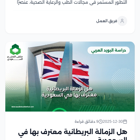
التطور المستمر في مجالات الطب والرعاية الصحية، عنصرًا
حيويً، ضامن لجودة التعليم الطبي والتدريب المهني، حيث
يقدم البورد العربي للمستشفيات المعتمدة معيارًا رفيعًا
فريق العمل
يساعدها على تحسين مستوى الخدمات الصحية، وفقًا
لمجموعة من...
دراسة البورد العربي
2025-12-30
9 دقائق قراءة
هل الزمالة البريطانية معترف بها في