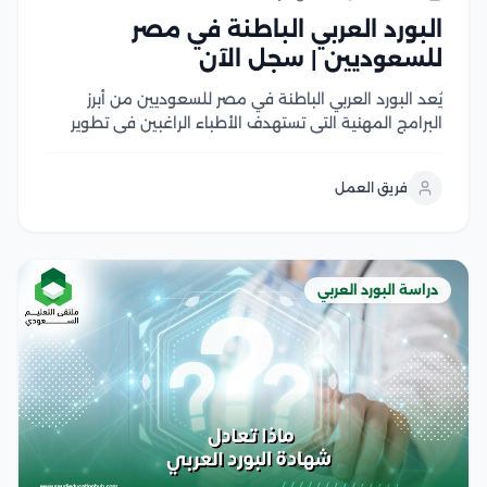
البورد العربي الباطنة في مصر
للسعوديين | سجل الآن
يُعد البورد العربي الباطنة في مصر للسعوديين من أبرز
البرامج المهنية التي تستهدف الأطباء الراغبين في تطوير
مهاراتهم السريرية والحصول على شهادة معترف بها عربيًا
ويجمع البرنامج بين الدراسة الأكاديمية المتقدمة والتدريب
فريق العمل
العملي داخل المستشفيات المعتمدة، مما يساعد على
اكتساب...
دراسة البورد العربي