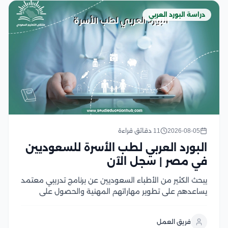
دراسة البورد العربي
2026-08-05
11 دقائق قراءة
البورد العربي لطب الأسرة للسعوديين
في مصر | سجل الآن
يبحث الكثير من الأطباء السعوديين عن برنامج تدريبي معتمد
يساعدهم على تطوير مهاراتهم المهنية والحصول على
شهادة قوية معترف بها داخل المملكة وخارجها، ويعد البورد
العربي لطب الأسرة للسعوديين في مصر في مصر من
فريق العمل
أفضل الخيارات المتاحة، حيث يجمع بين...