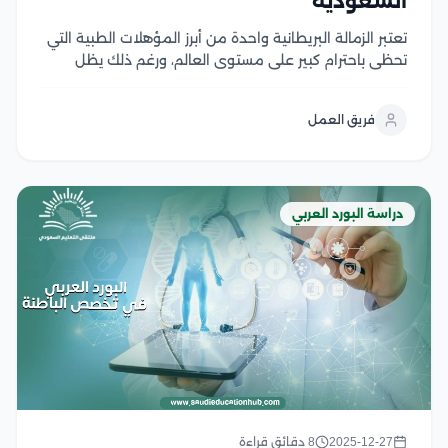
السعودية
تعتبر الزمالة البريطانية واحدة من أبرز المؤهلات الطبية التي
تحظى باحترام كبير على مستوى العالم، ورغم ذلك يظل
التساؤل عن مدى اعتراف المملكة العربية السعودية بهذه
الزمالة من أبرز المواضيع التي تثير اهتمام الأطباء
فريق العمل
المتخصصين، فبينما تفتح الزمالة البريطانية أبوابًا...
دراسة البورد العربي
2025-12-27
8 دقائق قراءة