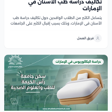
تكاليف دراسة طب الأسنان في
الإمارات
يتساءل الكثير من الطلاب الوافدين حول تكاليف دراسة طب
الأسنان في الإمارات، وذلك بسبب إقبال الكثير على الجامعات
الإماراتية لما تقدمه من برامج تعليمية وأكاديمية ذات
جودة عالية، حيث جميع البرامج التعليمية التي تقدمها
فريق العمل
الجامعات الإماراتية تكون معتمدة محليًا ودوليًا...
دراسة البكالوريوس في الإمارات