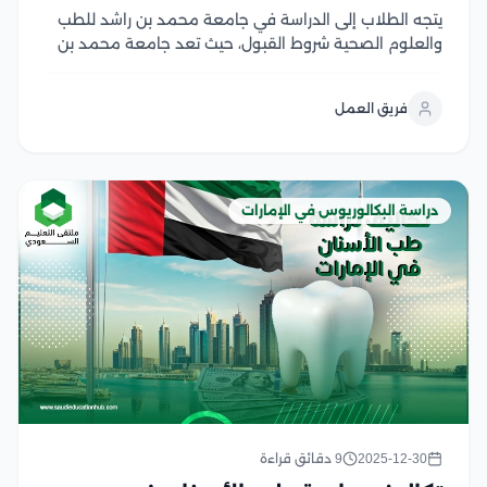
يتجه الطلاب إلى الدراسة في جامعة محمد بن راشد للطب
والعلوم الصحية شروط القبول، حيث تعد جامعة محمد بن
راشد للطب والعلوم الصحية إحدى المؤسسات الأكاديمية
الرائدة في دولة الإمارات العربية المتحدة، كما تلتزم بتقديم
فريق العمل
تعليم طبي وصحي متميز يتوافق...
دراسة البكالوريوس في الإمارات
2025-12-30
9 دقائق قراءة