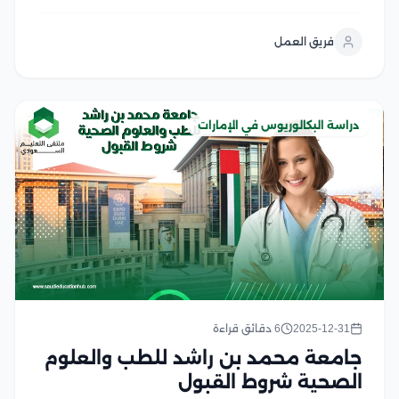
أكثر المعدات كفاءة، وكيفية التعامل مع علماء الجيولوجيا
لجمع المعلومات الخاصة بفهم الأرض المحيطة بالبئر، كما
فريق العمل
يهتم هذا التخصص بإنتاج واكتشاف...
دراسة البكالوريوس في الإمارات
2025-12-31
6 دقائق قراءة
جامعة محمد بن راشد للطب والعلوم
الصحية شروط القبول