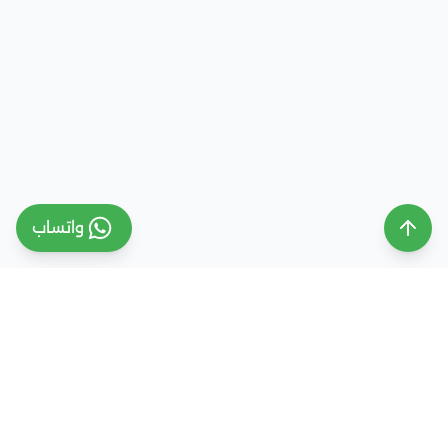
واتساب
ملتقى التعليم السعودي
ملتقى التعليم السعودي منصة تعليمية متخصصة تهدف
إلى تقديم معلومات موثوقة ومحدثة حول التعليم في
المملكة العربية السعودية، تشمل الجامعات، التخصصات،
شروط القبول، والفرص التعليمية المختلفة. كما نقدم