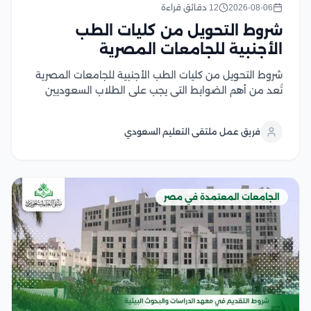
2026-08-06
12 دقائق قراءة
شروط التحويل من كليات الطب
الأجنبية للجامعات المصرية
شروط التحويل من كليات الطب الأجنبية للجامعات المصرية
تُعد من أهم الضوابط التي يجب على الطلاب السعوديين
والوافدين التعرف عليها قبل التقدم بطلب التحويل، إذ
تشترط الجامعات المصرية استيفاء مجموعة من المتطلبات
فريق عمل ملتقى التعليم السعودي
الأكاديمية والإدارية، مثل الاعتراف بالجامعة المحول منها
في...
الجامعات المعتمدة في مصر