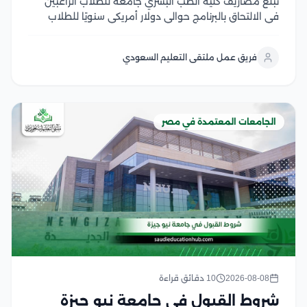
تبلغ مصاريف كلية الطب البشري جامعة للطلاب الراغبين
في الالتحاق بالبرنامج حوالي دولار أمريكي سنويًا للطلاب
الوافدين، مع اختلاف الرسوم حسب الفئة الدراسية والجنسية
وفقًا لما تعلنه الجامعة والجهات المختصة التي تهتم بهذه
فريق عمل ملتقى التعليم السعودي
التفاصيل وتكون معتمدة في هذا المقال نستعرض...
الجامعات المعتمدة في مصر
2026-08-08
10 دقائق قراءة
شروط القبول في جامعة نيو جيزة