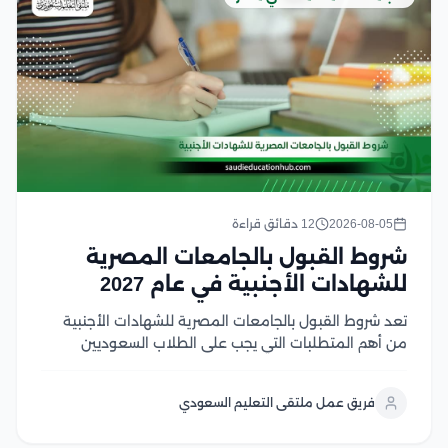
2026-08-05
12 دقائق قراءة
شروط القبول بالجامعات المصرية
للشهادات الأجنبية في عام 2027
تعد شروط القبول بالجامعات المصرية للشهادات الأجنبية
من أهم المتطلبات التي يجب على الطلاب السعوديين
والوافدين معرفتها قبل بدء إجراءات التقديم، حيث تعتمد
الجامعات المصرية على ضوابط محددة تشمل معادلة
فريق عمل ملتقى التعليم السعودي
الشهادة، واستيفاء المواد المؤهلة، وتحقيق متطلبات
القبول لكل تخصص وخلال...