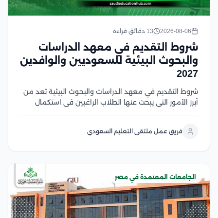
2026-08-06
13 دقائق قراءة
شروط التقديم في معهد الدراسات
والبحوث البيئية للسعوديين والوافدين
2027
شروط التقديم في معهد الدراسات والبحوث البيئية تعد من
أبرز الأمور التي يبحث عنها الطلاب الراغبين في استكمال
دراساتهم العليا في مصر، وتشمل هذه الشروط استيفاء
المؤهل الأكاديمي المناسب، واستكمال المستندات
فريق عمل ملتقى التعليم السعودي
المطلوبة، والالتزام بالضوابط التي يحددها المعهد والجهات
المنظمة لقبول...
الجامعات المعتمدة في مصر