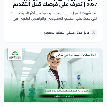
2027 | تعرف على فرصك قبل التقديم
تعد شروط القبول في جامعة نيو جيزة من أكثر الموضوعات
التي يبحث عنها الطلاب السعوديين والوافدين الراغبين في
الدراسة بإحدى الجامعات الخاصة الرائدة في مصر، وتشمل
هذه الشروط الحصول على شهادة الثانوية أو ما يعادلها،
فريق عمل ملتقى التعليم السعودي
واستيفاء الحد الأدنى المطلوب للكلية،...
الجامعات المعتمدة في مصر