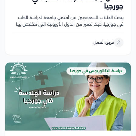
جورجيا
يبحث الطلاب السعوديين عن أفضل جامعة لدراسة الطب
في جورجيا، حيث تعتبر من الدول الأوروبية التي تنخفض بها
تكلفة المعيشة والدراسة وتقدم تعليم عالي الجودة مقارنة
بذلك، كما توفر العديد من التخصصات في مجال الطب، مما
فريق العمل
يمكن الطلاب من دراسة...
دراسة البكالوريوس في جورجيا