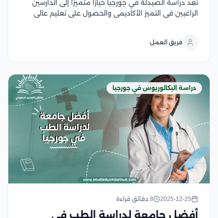
تعد دراسة الصيدلة في جورجيا خيارًا متميزًا إلى الدارسين
الراغبين في التميز الأكاديمي والحصول على تعليم عالي
الجودة بتكاليف معقولة ومناسبة، حيث تقدم الجامعات في
جورجيا برامج متنوعة في تخصص الصيدلة في العديد من
فريق العمل
المجالات، كما تتميز الجامعات باستخدام أحدث...
دراسة البكالوريوس في جورجيا
2025-12-25
8 دقائق قراءة
أفضل جامعة لدراسة الطب في