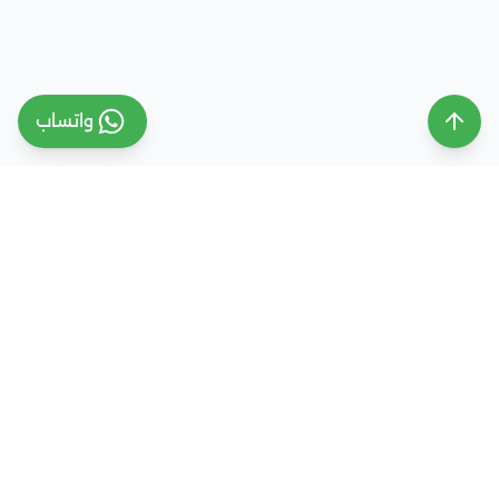
واتساب
ملتقى التعليم السعودي
ملتقى التعليم السعودي منصة تعليمية متخصصة تهدف
إلى تقديم معلومات موثوقة ومحدثة حول التعليم في
المملكة العربية السعودية، تشمل الجامعات، التخصصات،
شروط القبول، والفرص التعليمية المختلفة. كما نقدم
خدمات متكاملة للتسجيل والقبول الجامعي في وجهات
دراسية متعددة مثل مصر، الإمارات، ألمانيا، تركيا وغيرها من
الدول، مع إرشاد أكاديمي احترافي يساعد الطلاب والطالبات
على اختيار المسار التعليمي الأنسب واتخاذ القرار الصحيح بما