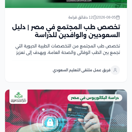
2026-08-05
12 دقائق قراءة
تخصص طب المجتمع في مصر | دليل
السعوديين والوافدين للدراسة
تخصص طب المجتمع من التخصصات الطبية الحيوية التي
تجمع بين الطب الوقائي والصحة العامة، ويهدف إلى تعزيز
صحة الأفراد والمجتمعات من خلال الوقاية من الأمراض،
ودراسة أسباب انتشارها، ووضع الخطط الصحية للحد منها
فريق عمل ملتقى التعليم السعودي
ويشهد هذا التخصص إقبالًا كبير من الطلاب...
دراسة البكالوريوس في مصر