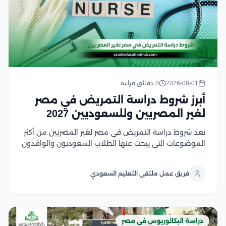
2026-08-01
8 دقائق قراءة
أبرز شروط دراسة التمريض في مصر
لغير المصريين وللسعوديين 2027
تعد شروط دراسة التمريض في مصر لغير المصريين من أكثر
الموضوعات التي يبحث عنها الطلاب السعوديون والوافدون
الراغبون في الالتحاق بكليات التمريض المصرية، لما تتميز به
من جودة أكاديمية، وتدريب عملي متطور، وشهادات تحظى
فريق عمل ملتقى التعليم السعودي
باعتراف واسع في العديد من الدول...
دراسة البكالوريوس في مصر