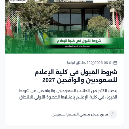
2026-08-01
12 دقائق قراءة
شروط القبول في كلية الإعلام
للسعوديين والوافدين 2027
يبحث الكثير من الطلاب السعوديين والوافدين عن شروط
القبول في كلية الإعلام باعتبارها الخطوة الأولى للالتحاق
بأحد أكثر التخصصات ارتباطًا بسوق العمل الإعلامي الحديث،
حيث تجمع كليات الإعلام في الجامعات المصرية بين الجودة
فريق عمل ملتقى التعليم السعودي
الأكاديمية، والتدريب العملي، والشهادات المعترف بها، مع...