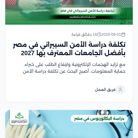
2026-08-01
16 دقائق قراءة
تكلفة دراسة الأمن السيبراني في مصر
بأفضل الجامعات المعترف بها 2027
مع تزايد الهجمات الإلكترونية وارتفاع الطلب على خبراء
حماية المعلومات، أصبح البحث عن تكلفة دراسة الأمن
السيبراني في مصر من أولويات الطلاب الراغبين في دخول
هذا المجال الواعد، لكن اختلاف الرسوم بين الجامعات قد
فريق العمل
يجعل اتخاذ القرار أكثر صعوبة لحسن...
دراسة البكالوريوس في مصر