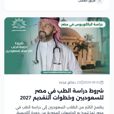
فريق العمل
الوظيفية محليًا ودوليًا، وتوفر الجامعات المصرية برامج
أكاديمية متطورة تعتمد على...
دراسة البكالوريوس في مصر
2026-08-01
12 دقائق قراءة
شروط دراسة الطب في مصر
للسعوديين وخطوات التقديم 2027
يطمح الكثير من الطلاب السعوديين إلى دراسة الطب في
مصر، لما تتميز به الجامعات المصرية من جودة أكاديمية،