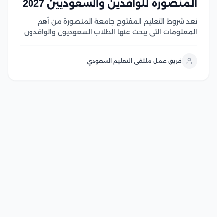
المنصورة للوافدين والسعوديين 2027
تعد شروط التعليم المفتوح جامعة المنصورة من أهم
المعلومات التي يبحث عنها الطلاب السعوديون والوافدون
الراغبون في الالتحاق ببرامج تعليمية مرنة من جامعة
عريقة، حيث يوفر النظام فرصة مميزة لاستكمال الدراسة
فريق عمل ملتقى التعليم السعودي
وفق متطلبات مناسبة للدارسين في هذا المقال سوف
نتعرف...