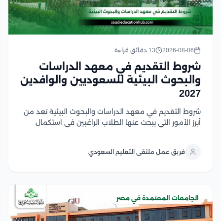
2026-08-06
13 دقائق قراءة
شروط التقديم في معهد الدراسات
والبحوث البيئية للسعوديين والوافدين
2027
شروط التقديم في معهد الدراسات والبحوث البيئية تعد من
أبرز الأمور التي يبحث عنها الطلاب الراغبين في استكمال
دراساتهم العليا في مصر، وتشمل هذه الشروط استيفاء
المؤهل الأكاديمي المناسب، واستكمال المستندات
فريق عمل ملتقى التعليم السعودي
المطلوبة، والالتزام بالضوابط التي يحددها المعهد والجهات
المنظمة لقبول...
الجامعات المعتمدة في مصر