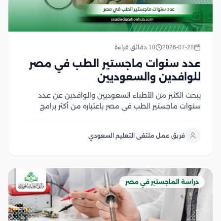
2026-07-28
10 دقائق قراءة
عدد سنوات ماجستير الطب في مصر
للوافدين والسعوديين
يبحث الكثير من الأطباء السعوديين والوافدين عن عدد
سنوات ماجستير الطب في مصر باعتباره من أكثر برامج
الدراسات العليا إقبالًا، لما يوفره من تأهيل أكاديمي متقدم
وتدريب سريري داخل الجامعات والمستشفيات التعليمية،
فريق عمل ملتقى التعليم السعودي
كما يهتم الأطباء بمعرفة مدة دراسة الماجستير في...
دراسة الماجستير في مصر