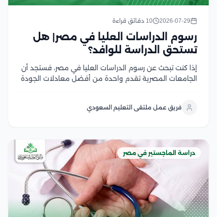
2026-07-29
10 دقائق قراءة
رسوم الدراسات العليا في مصر| هل
تستحق الدراسة للوافد؟
إذا كنت تبحث عن رسوم الدراسات العليا في مصر، فستجد أن
الجامعات المصرية تقدم واحدة من أفضل معادلات الجودة
مقابل التكلفة في المنطقة العربية، سواء في برامج
الماجستير أو الدكتوراه، وتختلف الرسوم بحسب نوع الجامعة،
فريق عمل ملتقى التعليم السعودي
والتخصص، والدرجة العلمية، مع وجود...
دراسة الماجستير في مصر