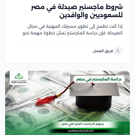
شروط ماجستير صيدلة في مصر
للسعوديين والوافدين
إذا كنت تطمح إلى تطوير مسيرتك المهنية في مجال
الصيدلة، فإن دراسة الماجستير تمثل خطوة مهمة نحو
اكتساب خبرات علمية وعملية متقدمة، لكن قبل التقديم
من الضروري التعرف على شروط ماجستير صيدلة، ومتطلبات
فريق العمل
القبول، والوثائق المطلوبة، وآلية التسجيل في الجامعات...
دراسة الماجستير في مصر