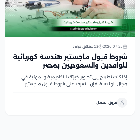
2026-07-27
12 دقائق قراءة
شروط قبول ماجستير هندسة كهربائية
للوافدين والسعوديين بمصر
إذا كنت تطمح إلى تطوير خبرتك الأكاديمية والمهنية في
مجال الهندسة، فإن التعرف على شروط قبول ماجستير
هندسة كهربائية يعد الخطوة الأولى لتحقيق هذا الهدف،
وتحرص الجامعات المصرية على توفير برامج دراسات عليا
فريق العمل
متقدمة تجمع بين الجانب الأكاديمي والتطبيقي، مع...