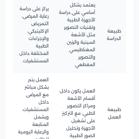
يعتمد بشكل
يركز على دراسة
أساسي على دراسة
رعاية المرضى،
الأجهزة الطبية
التمريض
وتقنيات التصوير
طبيعة
الإكلينيكي،
مثل الأشعة
الدراسة
والإجراءات
السينية والرنين
الطبية
المغناطيسي
المختلفة داخل
والتصوير
المستشفيات.
المقطعي.
العمل يتم
بشكل مباشر
العمل يكون داخل
مع المرضى
أقسام الأشعة
داخل
ومراكز التصوير
طبيعة
المستشفيات،
الطبي، مع التركيز
العمل
ويشمل
على تشغيل
المتابعة
الأجهزة وتحليل
والرعاية اليومية
الصور الطبية.