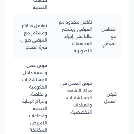
للحالات
الصحية.
تفاعل محدود مع
تواصل مباشر
التعامل
المرضى ويقتصر
ومستمر مع
مع
غالبًا على إجراء
المرضى طوال
المرضي
الفحوصات
فترة العلاج.
التصويرية.
فرص عمل
واسعة داخل
المستشفيات
فرص العمل في
الحكومية
مراكز الأشعة،
فرص
والخاصة،
المستشفيات،
العمل
ومراكز الرعاية
والعيادات
الصحية،
التخصصية.
وقطاعات
التمريض
المختلفة.