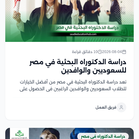
2026-08-04
10 دقائق قراءة
دراسة الدكتوراه البحثية في مصر
للسعوديين والوافدين
تعد دراسة الدكتوراه البحثية في مصر من أفضل الخيارات
للطلاب السعوديين والوافدين الراغبين في الحصول على
درجة علمية معتمدة من جامعات عريقة تجمع بين قوة
البحث الأكاديمي وتكاليف الدراسة المناسبة، ويتميز هذا
فريق العمل
النظام بالتركيز على إعداد رسالة علمية أصيلة تحت...
دراسة الدكتوراه في مصر