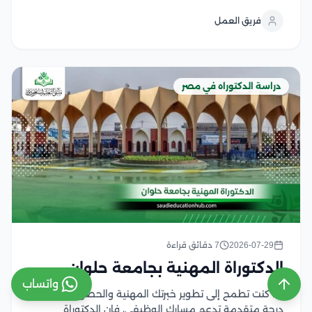
والتطبيق العملي، بما يفتح آفاقا أوسع للترقي الوظيفي
فريق العمل
وتولي المناصب القيادية في المؤسسات القانونية
والقضائية وتتميز...
دراسة الدكتوراه في مصر
2026-07-29
7 دقائق قراءة
الدكتوراة المهنية بجامعة حلوان
واتساب
إذا كنت تطمح إلى تطوير خبرتك المهنية والحصول على
درجة متقدمة تدعم مسارك الوظيفي، فإن الدكتوراة