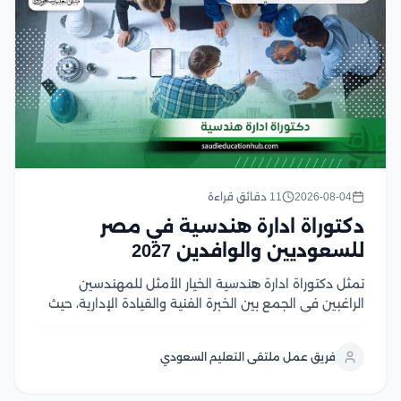
2026-08-04
11 دقائق قراءة
دكتوراة ادارة هندسية في مصر
للسعوديين والوافدين 2027
تمثل دكتوراة ادارة هندسية الخيار الأمثل للمهندسين
الراغبين في الجمع بين الخبرة الفنية والقيادة الإدارية، حيث
تؤهلهم لإدارة المشروعات والمنظمات الهندسية وفق
أحدث المعايير العالمية، وتمنحهم ميزة تنافسية قوية في
فريق عمل ملتقى التعليم السعودي
سوق العمل السعودي والخليجي وفي هذا المقال سوف
نتعرف على...