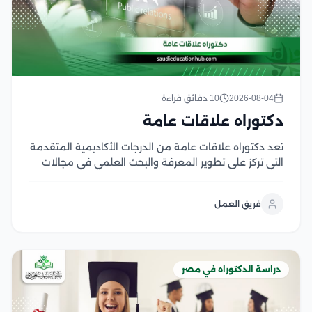
2026-08-04
10 دقائق قراءة
دكتوراه علاقات عامة
تعد دكتوراه علاقات عامة من الدرجات الأكاديمية المتقدمة
التي تركز على تطوير المعرفة والبحث العلمي في مجالات
الاتصال المؤسسي، وإدارة السمعة، وبناء العلاقات بين
المؤسسات والجمهور ويمنح هذا التخصص الباحثين القدرة
فريق العمل
على دراسة استراتيجيات التواصل الحديثة وتحليل دور
العلاقات العامة...
دراسة الدكتوراه في مصر