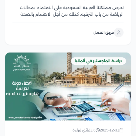
تحرص مملكتنا العربية السعودية على الاهتمام بمجالات
الرياضة من باب الترفيه، كذلك من أجل الاهتمام بالصحة
البدنية لشعبها، لذا؛ تهتم بدراسة تخصصات ماجستير تربية
بدنية داخل جامعاتها، كما تسمح لطلابها بالسفر خارج البلاد
فريق العمل
لتحصيل الخبرات الرياضية المختلفة، والاطلاع على الطرق...
دراسة الماجستير في ألمانيا
2025-12-31
6 دقائق قراءة