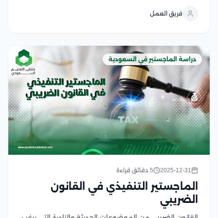
يمكنهم من دراسة التخصصات الراغبين بها، ويسهم ذلك في
فريق العمل
تطوير مهاراتهم الأكاديمية ويعزز من مسيرتهم...
دراسة الماجستير في السعودية
2025-12-31
5 دقائق قراءة
الماجستير التنفيذي في القانون
الضريبي
القانون الضريبي من الموضوعات الحديثة والنادرة التي يرغب