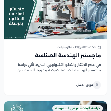
2026-07-06
13 دقائق قراءة
ماجستير الهندسة الصناعية
في عصر الابتكار والتطور التكنولوجي السريع، تأتي دراسة
ماجستير الهندسة الصناعية كفرصة محورية للسعوديين
الطموحين الذين يسعون للمساهمة في تحسين أداء
الصناعة وتحقيق التنمية المستدامة، حيث تمثل هذه
فريق العمل
الدراسة جسرًا يربط بين المعرفة النظرية العميقة
والتطبيقات العملية المبتكرة، مما يمكنهم...
دراسة الماجستير في السعودية