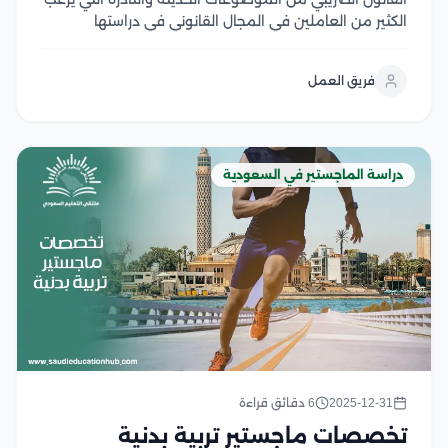
الكثير من العاملين في المجال القانوني في دراستها
والتعمق بها، لذا يبرز الماجستير التنفيذي في القانون
الضريبي باعتباره خطوة هامة تُمكن العاملين في مجال
فريق العمل
القانون والمحاسبة من فهم القواعد والقوانين الضريبية،
والتغيرات...
دراسة الماجستير في السعودية
2025-12-31
6 دقائق قراءة
تخصصات ماجستير تربية بدنية