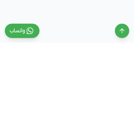
واتساب
ملتقى التعليم السعودي
ملتقى التعليم السعودي منصة تعليمية متخصصة تهدف
إلى تقديم معلومات موثوقة ومحدثة حول التعليم في
المملكة العربية السعودية، تشمل الجامعات، التخصصات،
شروط القبول، والفرص التعليمية المختلفة. كما نقدم
خدمات متكاملة للتسجيل والقبول الجامعي في وجهات
دراسية متعددة مثل مصر، الإمارات، ألمانيا، تركيا وغيرها من
الدول، مع إرشاد أكاديمي احترافي يساعد الطلاب والطالبات
على اختيار المسار التعليمي الأنسب واتخاذ القرار الصحيح بما
يتوافق مع طموحاتهم ومستقبلهم الأكاديمي.