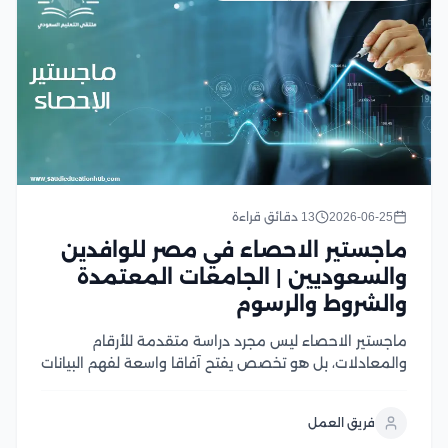
2026-06-25
13 دقائق قراءة
ماجستير الاحصاء في مصر للوافدين
والسعوديين | الجامعات المعتمدة
والشروط والرسوم
ماجستير الاحصاء ليس مجرد دراسة متقدمة للأرقام
والمعادلات، بل هو تخصص يفتح آفاقا واسعة لفهم البيانات
وتحويلها إلى قرارات وحلول قابلة للتطبيق في مختلف
المجالات، ومع التطور الكبير في الاعتماد على تحليل البيانات
فريق العمل
والذكاء الاصطناعي والبحث العلمي، أصبح المتخصصون