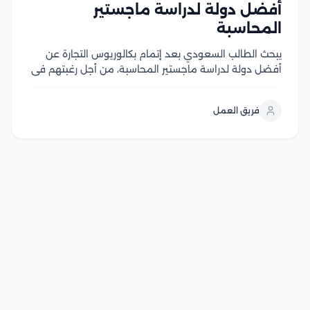
أفضل دولة لدراسة ماجستير
المحاسبة
يبحث الطالب السعودي بعد إتمام بكالوريوس التجارة عن
أفضل دولة لدراسة ماجستير المحاسبة، من أجل رغبتهم في
خوض تجربة الدراسة خارج جامعات مملكتنا العربية
السعودية يبدأ التعلم في البحث عن المميزات التي تقدمها
فريق العمل
كل دولة للطلاب، إلى جانب التحديات التي...