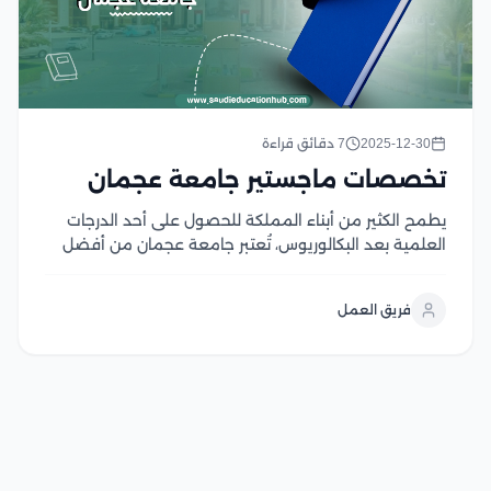
2025-12-30
7 دقائق قراءة
تخصصات ماجستير جامعة عجمان
يطمح الكثير من أبناء المملكة للحصول على أحد الدرجات
العلمية بعد البكالوريوس، تُعتبر جامعة عجمان من أفضل
الجامعات التي تساعد على ذلك؛ نظرًا لاهتمامها الكبير ببرامج
الدراسات العليا من حيث توفير البرامج الأكاديمية المميزة،
فريق العمل
والحرص على تطوير الأبحاث العلمية وتعزيز...