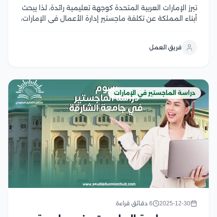
تبرز الإمارات العربية المتحدة كوجهة تعليمية رائدة، لذا يبحث
أبناء المملكة عن تكلفة ماجستير إدارة الأعمال في الإمارات،
بما يمكنهم من اختيار الجامعة المناسبة للدراسة، بالتالي
الالتحاق بالبرنامج والحصول على الدرجة العلمية، حيث تتميز
فريق العمل
الجامعات الإماراتية بتقديم جودة تعليمية عالية...
دراسة الماجستير في الإمارات
2025-12-30
6 دقائق قراءة