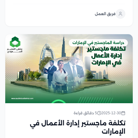
تشهده أنظمة الدراسة في الإمارات، من خلال التزامها
بتطبيق المعايير العالمية وتعدد التخصصات كما يتم تصنيف
فريق العمل
نظام التعليم بها كواحد من أرقى أنظمة التعليم على...
دراسة الماجستير في الإمارات
2025-12-30
5 دقائق قراءة
تكلفة ماجستير إدارة الأعمال في
الإمارات