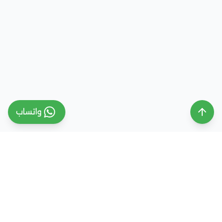
واتساب
ملتقى التعليم السعودي
ملتقى التعليم السعودي منصة تعليمية متخصصة تهدف
إلى تقديم معلومات موثوقة ومحدثة حول التعليم في
المملكة العربية السعودية، تشمل الجامعات، التخصصات،
شروط القبول، والفرص التعليمية المختلفة. كما نقدم