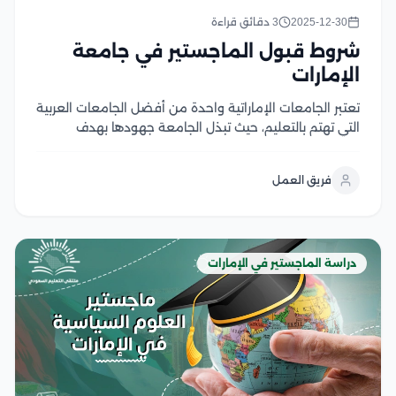
2025-12-30
3 دقائق قراءة
شروط قبول الماجستير في جامعة
الإمارات
تعتبر الجامعات الإماراتية واحدة من أفضل الجامعات العربية
التي تهتم بالتعليم، حيث تبذل الجامعة جهودها بهدف
الارتقاء بجودة البرامج التعليمية التي تقدمها للطلاب
الوافدين من المملكة العربية السعودية، لذلك يرغب الكثير
فريق العمل
من الطلاب الدارسين السعوديين في الالتحاق ببرامج
الماجستير في...
دراسة الماجستير في الإمارات