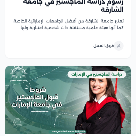
رسوم دراسة الماجستير في جامعة
الشارقة
تعتبر جامعة الشارقة من أفضل الجامعات الإماراتية الخاصة،
كما أنها هيئة علمية مستقلة ذات شخصية اعتبارية ولها
استقلالها الإداري والمالي، تقدم الجامعة العديد من البرامج
في الدراسات العليا على أعلى مستوى، كما يوجد بها الكثير
فريق العمل
من برامج الماجستير، تتميز رسوم...
دراسة الماجستير في الإمارات