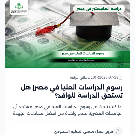
دراسة الماجستير في مصر
2026-07-29
10 دقائق قراءة
رسوم الدراسات العليا في مصر| هل
تستحق الدراسة للوافد؟
إذا كنت تبحث عن رسوم الدراسات العليا في مصر، فستجد أن
الجامعات المصرية تقدم واحدة من أفضل معادلات الجودة
مقابل التكلفة في المنطقة العربية، سواء في برامج
الماجستير أو الدكتوراه، وتختلف الرسوم بحسب نوع الجامعة،
فريق عمل ملتقى التعليم السعودي
والتخصص، والدرجة العلمية، مع وجود...