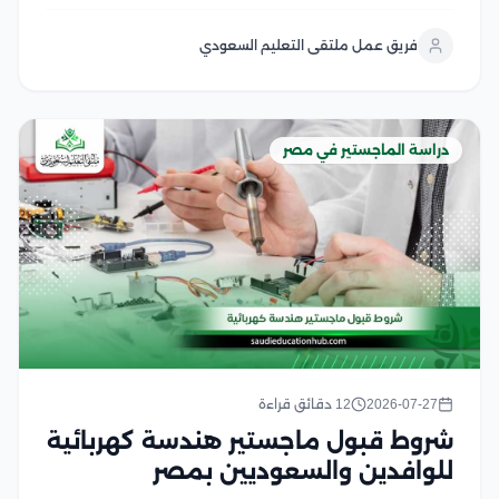
الدراسات العليا إقبالًا، لما يوفره من تأهيل أكاديمي متقدم
وتدريب سريري داخل الجامعات والمستشفيات التعليمية،
فريق عمل ملتقى التعليم السعودي
كما يهتم الأطباء بمعرفة مدة دراسة الماجستير في...
دراسة الماجستير في مصر
2026-07-27
12 دقائق قراءة
شروط قبول ماجستير هندسة كهربائية
للوافدين والسعوديين بمصر