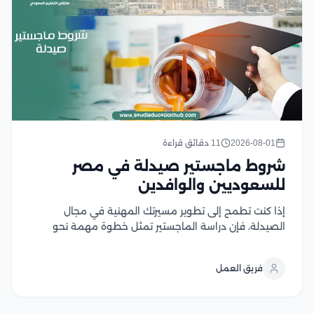
2026-08-01
11 دقائق قراءة
شروط ماجستير صيدلة في مصر
للسعوديين والوافدين
إذا كنت تطمح إلى تطوير مسيرتك المهنية في مجال
الصيدلة، فإن دراسة الماجستير تمثل خطوة مهمة نحو
اكتساب خبرات علمية وعملية متقدمة، لكن قبل التقديم
من الضروري التعرف على شروط ماجستير صيدلة، ومتطلبات
فريق العمل
القبول، والوثائق المطلوبة، وآلية التسجيل في الجامعات...