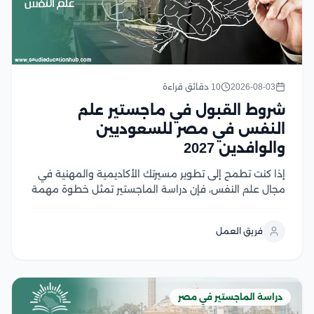
2026-08-03
10 دقائق قراءة
شروط القبول في ماجستير علم
النفس في مصر للسعوديين
والوافدين 2027
إذا كنت تطمح إلى تطوير مسيرتك الأكاديمية والمهنية في
مجال علم النفس، فإن دراسة الماجستير تمثل خطوة مهمة
نحو تحقيق أهدافك، لكن قبل التقديم من الضروري التعرف
على شروط القبول ومتطلبات الجامعات المختلفة لضمان
فريق العمل
استعدادك الكامل، وفي هذا المقال نستعرض...
دراسة الماجستير في مصر