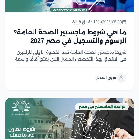
2026-08-03
10 دقائق قراءة
ما هي شروط ماجستير الصحة العامة؟
الرسوم والتسجيل في مصر 2027
شروط ماجستير الصحة العامة تعد الخطوة الأولى للراغبين
في الالتحاق بهذا التخصص المميز، الذي يفتح آفاقًا واسعة
للعمل في مجالات الرعاية الصحية والبحث والتخطيط
الصحي، ومع تزايد أهمية الصحة العامة عالميًا، أصبح اختيار
فريق العمل
البرنامج المناسب ومعرفة متطلبات القبول أمر ضروري...
دراسة الماجستير في مصر