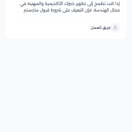
إذا كنت تطمح إلى تطوير خبرتك الأكاديمية والمهنية في
مجال الهندسة، فإن التعرف على شروط قبول ماجستير
هندسة كهربائية يعد الخطوة الأولى لتحقيق هذا الهدف،
وتحرص الجامعات المصرية على توفير برامج دراسات عليا
فريق العمل
متقدمة تجمع بين الجانب الأكاديمي والتطبيقي، مع...