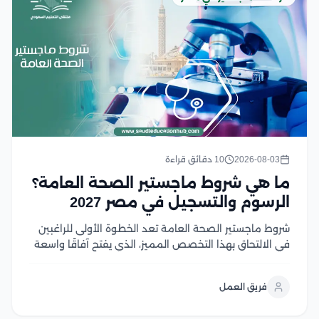
2026-08-03
10 دقائق قراءة
ما هي شروط ماجستير الصحة العامة؟
الرسوم والتسجيل في مصر 2027
شروط ماجستير الصحة العامة تعد الخطوة الأولى للراغبين
في الالتحاق بهذا التخصص المميز، الذي يفتح آفاقًا واسعة
للعمل في مجالات الرعاية الصحية والبحث والتخطيط
الصحي، ومع تزايد أهمية الصحة العامة عالميًا، أصبح اختيار
فريق العمل
البرنامج المناسب ومعرفة متطلبات القبول أمر ضروري...