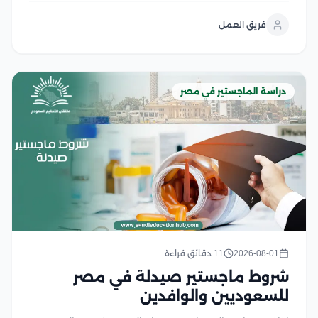
على شروط القبول ومتطلبات الجامعات المختلفة لضمان
فريق العمل
استعدادك الكامل، وفي هذا المقال نستعرض...
دراسة الماجستير في مصر
2026-08-01
11 دقائق قراءة
شروط ماجستير صيدلة في مصر
للسعوديين والوافدين