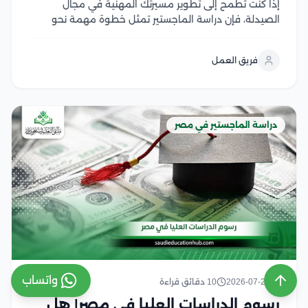
إذا كنت تطمح إلى تطوير مسيرتك المهنية في مجال
الصيدلة، فإن دراسة الماجستير تمثل خطوة مهمة نحو
اكتساب خبرات علمية وعملية متقدمة، لكن قبل التقديم
من الضروري التعرف على شروط ماجستير صيدلة، ومتطلبات
فريق العمل
القبول، والوثائق المطلوبة، وآلية التسجيل في الجامعات...
دراسة الماجستير في مصر
واتساب
2026-07-29
10 دقائق قراءة
رسوم الدراسات العليا في مصر| هل