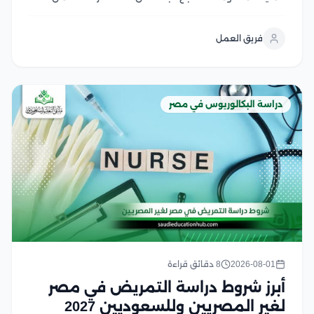
السيبراني في مصر من أولويات الطلاب الراغبين في دخول
هذا المجال الواعد، لكن اختلاف الرسوم بين الجامعات قد
فريق العمل
يجعل اتخاذ القرار أكثر صعوبة لحسن...
دراسة البكالوريوس في مصر
2026-08-01
8 دقائق قراءة
أبرز شروط دراسة التمريض في مصر
لغير المصريين وللسعوديين 2027