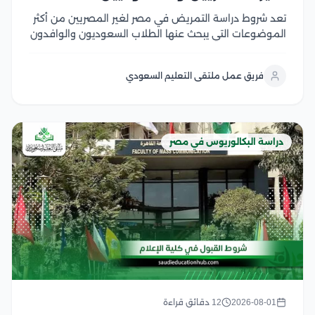
تعد شروط دراسة التمريض في مصر لغير المصريين من أكثر
الموضوعات التي يبحث عنها الطلاب السعوديون والوافدون
الراغبون في الالتحاق بكليات التمريض المصرية، لما تتميز به
من جودة أكاديمية، وتدريب عملي متطور، وشهادات تحظى
فريق عمل ملتقى التعليم السعودي
باعتراف واسع في العديد من الدول...
دراسة البكالوريوس في مصر
2026-08-01
12 دقائق قراءة