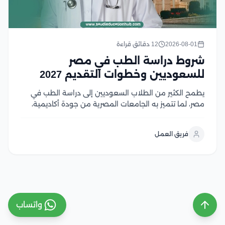
2026-08-01
12 دقائق قراءة
شروط دراسة الطب في مصر
للسعوديين وخطوات التقديم 2027
يطمح الكثير من الطلاب السعوديين إلى دراسة الطب في
مصر، لما تتميز به الجامعات المصرية من جودة أكاديمية،
واعتماد واسع، ورسوم دراسية تنافسية مقارنة بالعديد من
الوجهات التعليمية الأخرى، إلا أن الالتحاق بكليات الطب
فريق العمل
يتطلب استيفاء مجموعة من الشروط، في...
واتساب