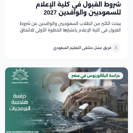
شروط القبول في كلية الإعلام
للسعوديين والوافدين 2027
يبحث الكثير من الطلاب السعوديين والوافدين عن شروط
القبول في كلية الإعلام باعتبارها الخطوة الأولى للالتحاق
بأحد أكثر التخصصات ارتباطًا بسوق العمل الإعلامي الحديث،
حيث تجمع كليات الإعلام في الجامعات المصرية بين الجودة
فريق عمل ملتقى التعليم السعودي
الأكاديمية، والتدريب العملي، والشهادات المعترف بها، مع...
دراسة البكالوريوس في مصر