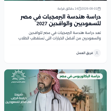
2026-08-01
14 دقائق قراءة
دراسة هندسة البرمجيات في مصر
للسعوديين والوافدين 2027
تعد دراسة هندسة البرمجيات في مصر للوافدين
والسعوديين من أفضل الخيارات التي تستقطب الطلاب
السعوديين والوافدين الراغبين في الالتحاق بتخصص يجمع
بين الابتكار، والطلب المرتفع في سوق العمل، والفرص
فريق العمل
الوظيفية محليًا ودوليًا، وتوفر الجامعات المصرية برامج
أكاديمية متطورة تعتمد على...
دراسة البكالوريوس في مصر