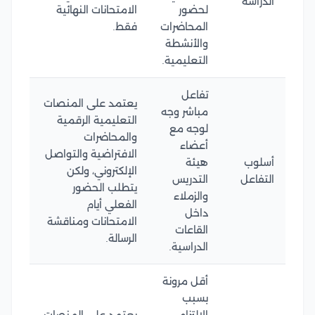
الدراسة
لحضور
الامتحانات النهائية
المحاضرات
فقط.
والأنشطة
التعليمية.
تفاعل
يعتمد على المنصات
مباشر وجه
التعليمية الرقمية
لوجه مع
والمحاضرات
أعضاء
الافتراضية والتواصل
أسلوب
هيئة
الإلكتروني، ولكن
التفاعل
التدريس
يتطلب الحضور
والزملاء
الفعلي أيام
داخل
الامتحانات ومناقشة
القاعات
الرسالة.
الدراسية.
أقل مرونة
بسبب
الالتزام
يعتمد على المنصات