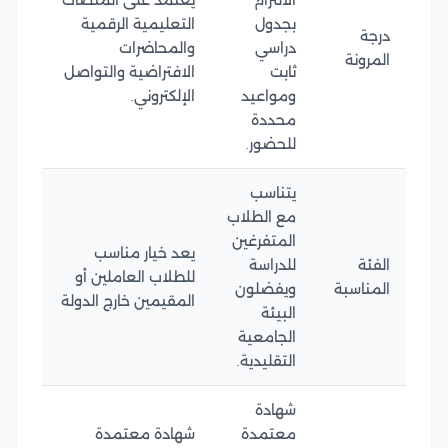
بجدول
التعليمية الرقمية
درجة
دراسي
والمحاضرات
المرونة
ثابت
الافتراضية والتواصل
ومواعيد
الإلكتروني.
محددة
للحضور.
يتناسب
مع الطلاب
المتفرغين
يعد خيار مناسب
الفئة
للدراسة
للطلاب العاملين أو
المناسبة
ويفضلون
المقيمين خارج الدولة
البيئة
الجامعية
التقليدية.
شهادة
معتمدة
شهادة معتمدة