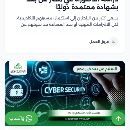
بشهادة معتمدة دوليًا
يسعى كثير من الباحثين إلى استكمال مسيرتهم الأكاديمية،
لكن الالتزامات المهنية أو بعد المسافة قد تعيقهم عن
الانتظام في الدراسة، وهنا يزداد البحث عن دراسة الدكتوراه
في مصر عن بعد باعتبارها خيارًا مرنًا يتيح تطوير المهارات
فريق العمل
البحثية والحصول على مؤهل...
التعليم عن بعد في مصر
واتساب