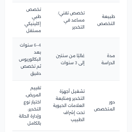
تخصص
تخصص تقني/
طبيعة
طبي
مساعد في
التخصص
إكلينيكي
التخدير
مستقل
4–6 سنوات
بعد
مدة
غالبًا من سنتين
البكالوريوس
الدراسة
إلى 3 سنوات
ثم تخصص
دقيق
تقييم
تشغيل أجهزة
المريض،
التخدير ومتابعة
دور
اختيار نوع
العلامات الحيوية
المتخصص
التخدير،
تحت إشراف
وإدارة الحالة
الطبيب
بالكامل