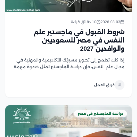
2026-08-03
10 دقائق قراءة
شروط القبول في ماجستير علم
النفس في مصر للسعوديين
والوافدين 2027
إذا كنت تطمح إلى تطوير مسيرتك الأكاديمية والمهنية في
مجال علم النفس، فإن دراسة الماجستير تمثل خطوة مهمة
نحو تحقيق أهدافك، لكن قبل التقديم من الضروري التعرف
على شروط القبول ومتطلبات الجامعات المختلفة لضمان
فريق العمل
استعدادك الكامل، وفي هذا المقال نستعرض...
دراسة الماجستير في مصر