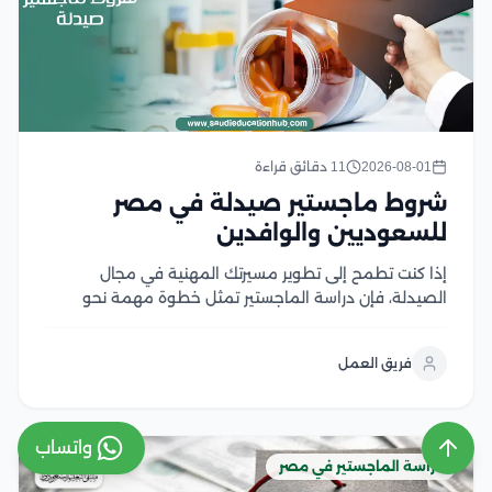
2026-08-01
11 دقائق قراءة
شروط ماجستير صيدلة في مصر
للسعوديين والوافدين
إذا كنت تطمح إلى تطوير مسيرتك المهنية في مجال
الصيدلة، فإن دراسة الماجستير تمثل خطوة مهمة نحو
اكتساب خبرات علمية وعملية متقدمة، لكن قبل التقديم
من الضروري التعرف على شروط ماجستير صيدلة، ومتطلبات
فريق العمل
القبول، والوثائق المطلوبة، وآلية التسجيل في الجامعات...
واتساب
دراسة الماجستير في مصر