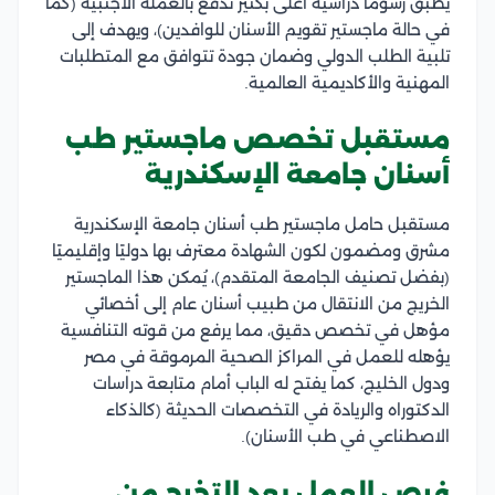
يطبق رسوماً دراسية أعلى بكثير تُدفع بالعملة الأجنبية (كما
في حالة ماجستير تقويم الأسنان للوافدين)، ويهدف إلى
تلبية الطلب الدولي وضمان جودة تتوافق مع المتطلبات
المهنية والأكاديمية العالمية.
مستقبل تخصص ماجستير طب
أسنان جامعة الإسكندرية
مستقبل حامل ماجستير طب أسنان جامعة الإسكندرية
مشرق ومضمون لكون الشهادة معترف بها دوليًا وإقليميًا
(بفضل تصنيف الجامعة المتقدم)، يُمكن هذا الماجستير
الخريج من الانتقال من طبيب أسنان عام إلى أخصائي
مؤهل في تخصص دقيق، مما يرفع من قوته التنافسية
يؤهله للعمل في المراكز الصحية المرموقة في مصر
ودول الخليج، كما يفتح له الباب أمام متابعة دراسات
الدكتوراه والريادة في التخصصات الحديثة (كالذكاء
الاصطناعي في طب الأسنان).
فرص العمل بعد التخرج من