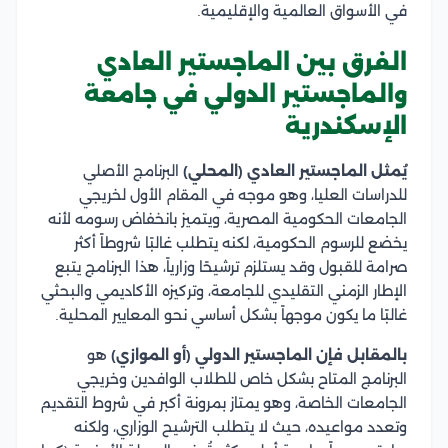
في الأسواق العالمية والإقليمية.
الفرق بين الماجستير العادي
والماجستير الدولي في جامعة
الإسكندرية
يُمثل الماجستير العادي (المحلي)
البرنامج الأصلي
للدراسات العليا، وهو موجه في المقام الأول لخريجي
الجامعات الحكومية المصرية، ويتميز بانخفاض رسومه لأنه
يخضع للرسوم الحكومية، لكنه يتطلب غالبًا شروطاً أكثر
صرامة للقبول وقد يستلزم ترشيحًا وزارياً، هذا البرنامج يتبع
الإطار الزمني التقليدي للجامعة، وتركيزه الأكاديمي والبحثي
غالبًا ما يكون موجهاً بشكل أساسي نحو المعايير المحلية.
بالمقابل فإن الماجستير الدولي (أو الموازي)
هو
البرنامج المتاح بشكل خاص للطلاب الوافدين وخريجي
الجامعات الخاصة، وهو يمتاز بمرونة أكبر في شروط التقديم
وتعدد مواعيده، حيث لا يتطلب الترشيح الوزاري، ولكنه