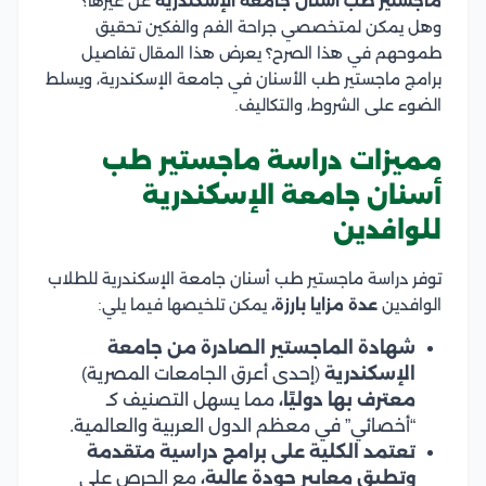
ماجستير طب أسنان جامعة الإسكندرية
عن غيرها؟
وهل يمكن لمتخصصي جراحة الفم والفكين تحقيق
طموحهم في هذا الصرح؟ يعرض هذا المقال تفاصيل
برامج ماجستير طب الأسنان في جامعة الإسكندرية، ويسلط
الضوء على الشروط، والتكاليف.
مميزات دراسة ماجستير طب
أسنان جامعة الإسكندرية
للوافدين
توفر دراسة ماجستير طب أسنان جامعة الإسكندرية للطلاب
الوافدين
عدة مزايا بارزة،
يمكن تلخيصها فيما يلي:
شهادة الماجستير الصادرة من جامعة
الإسكندرية
(إحدى أعرق الجامعات المصرية)
معترف بها دوليًا،
مما يسهل التصنيف كـ
“أخصائي” في معظم الدول العربية والعالمية.
تعتمد الكلية على برامج دراسية متقدمة
وتطبق معايير جودة عالية،
مع الحرص على