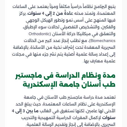
يتبع البرنامج نظاماً دراسياً مكثفاً ومرناً يعتمد على الساعات
المعتمدة، وتمتد مدته ع
ادةً من 2 إلى 4 سنوات
، يركز
فيها المنهج على أسس نمو وتطور الهيكل الوجهي
والفكين، والتشخيص التفصيلي لحالات سوء الإطباق،
والتعمّق في ميكانيكا حركة الأسنان (Orthodontic
Biomechanics)، مع تطلب إنجاز عدد كبير من الحالات
السريرية المعقدة تحت إشراف نخبة من الأساتذة، بالإضافة
إلى إعداد رسالة علمية أصلية يتم نشر جزء منها في مجلات
علمية معترف بها.
مدة ونظام الدراسة فى ماجستير
طب أسنان جامعة الإسكندرية
تعتمد مدة دراسة ماجستير طب الأسنان في جامعة
الإسكندرية على نظام الساعات المعتمدة، حيث يبلغ الحد
الأدنى لها عامين، لكنها تستغرق في الغالب
ما بين 3 إلى 4
سنوات
لإكمال المقررات الدراسية التمهيدية والتدريب
السريري، بالإضافة إلى إنجاز وتقديم الرسالة العلمية.