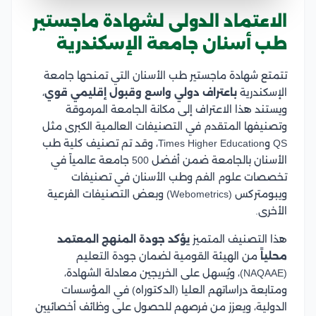
الاعتماد الدولى لشهادة ماجستير
طب أسنان جامعة الإسكندرية
تتمتع شهادة ماجستير طب الأسنان التي تمنحها جامعة
الإسكندرية
باعتراف دولي واسع
وقبول إقليمي قوي
،
ويستند هذا الاعتراف إلى مكانة الجامعة المرموقة
وتصنيفها المتقدم في التصنيفات العالمية الكبرى مثل
QS وTimes Higher Education، وقد تم تصنيف كلية طب
الأسنان بالجامعة ضمن أفضل 500 جامعة عالمياً في
تخصصات علوم الفم وطب الأسنان في تصنيفات
ويبومتركس (Webometrics) وبعض التصنيفات الفرعية
الأخرى.
هذا التصنيف المتميز
يؤكد جودة المنهج المعتمد
محلياً
من الهيئة القومية لضمان جودة التعليم
(NAQAAE)، ويُسهل على الخريجين معادلة الشهادة،
ومتابعة دراساتهم العليا (الدكتوراه) في المؤسسات
الدولية، ويعزز من فرصهم للحصول على وظائف أخصائيين