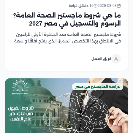
2026-08-03
10 دقائق قراءة
ما هي شروط ماجستير الصحة العامة؟
الرسوم والتسجيل في مصر 2027
شروط ماجستير الصحة العامة تعد الخطوة الأولى للراغبين
في الالتحاق بهذا التخصص المميز، الذي يفتح آفاقًا واسعة
للعمل في مجالات الرعاية الصحية والبحث والتخطيط
الصحي، ومع تزايد أهمية الصحة العامة عالميًا، أصبح اختيار
فريق العمل
البرنامج المناسب ومعرفة متطلبات القبول أمر ضروري...
دراسة الماجستير في مصر