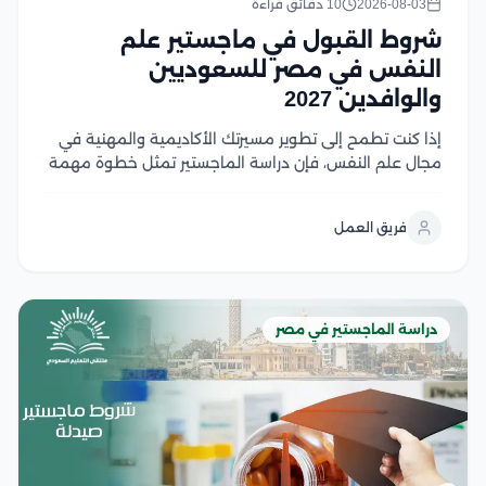
2026-08-03
10 دقائق قراءة
شروط القبول في ماجستير علم
النفس في مصر للسعوديين
والوافدين 2027
إذا كنت تطمح إلى تطوير مسيرتك الأكاديمية والمهنية في
مجال علم النفس، فإن دراسة الماجستير تمثل خطوة مهمة
نحو تحقيق أهدافك، لكن قبل التقديم من الضروري التعرف
على شروط القبول ومتطلبات الجامعات المختلفة لضمان
فريق العمل
استعدادك الكامل، وفي هذا المقال نستعرض...
دراسة الماجستير في مصر