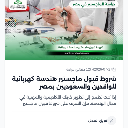
دراسة الماجستير في مصر
2026-07-27
12 دقائق قراءة
شروط قبول ماجستير هندسة كهربائية
للوافدين والسعوديين بمصر
إذا كنت تطمح إلى تطوير خبرتك الأكاديمية والمهنية في
مجال الهندسة، فإن التعرف على شروط قبول ماجستير
هندسة كهربائية يعد الخطوة الأولى لتحقيق هذا الهدف،
وتحرص الجامعات المصرية على توفير برامج دراسات عليا
فريق العمل
متقدمة تجمع بين الجانب الأكاديمي والتطبيقي، مع...