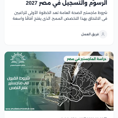
الرسوم والتسجيل في مصر 2027
شروط ماجستير الصحة العامة تعد الخطوة الأولى للراغبين
في الالتحاق بهذا التخصص المميز، الذي يفتح آفاقًا واسعة
للعمل في مجالات الرعاية الصحية والبحث والتخطيط
الصحي، ومع تزايد أهمية الصحة العامة عالميًا، أصبح اختيار
فريق العمل
البرنامج المناسب ومعرفة متطلبات القبول أمر ضروري...
دراسة الماجستير في مصر