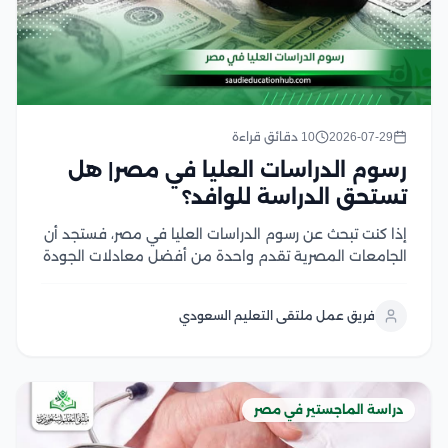
2026-07-29
10 دقائق قراءة
رسوم الدراسات العليا في مصر| هل
تستحق الدراسة للوافد؟
إذا كنت تبحث عن رسوم الدراسات العليا في مصر، فستجد أن
الجامعات المصرية تقدم واحدة من أفضل معادلات الجودة
مقابل التكلفة في المنطقة العربية، سواء في برامج
الماجستير أو الدكتوراه، وتختلف الرسوم بحسب نوع الجامعة،
فريق عمل ملتقى التعليم السعودي
والتخصص، والدرجة العلمية، مع وجود...
دراسة الماجستير في مصر