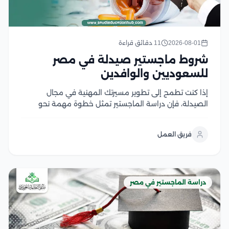
2026-08-01
11 دقائق قراءة
شروط ماجستير صيدلة في مصر
للسعوديين والوافدين
إذا كنت تطمح إلى تطوير مسيرتك المهنية في مجال
الصيدلة، فإن دراسة الماجستير تمثل خطوة مهمة نحو
اكتساب خبرات علمية وعملية متقدمة، لكن قبل التقديم
من الضروري التعرف على شروط ماجستير صيدلة، ومتطلبات
فريق العمل
القبول، والوثائق المطلوبة، وآلية التسجيل في الجامعات...
دراسة الماجستير في مصر