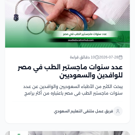
2026-07-28
10 دقائق قراءة
عدد سنوات ماجستير الطب في مصر
للوافدين والسعوديين
يبحث الكثير من الأطباء السعوديين والوافدين عن عدد
سنوات ماجستير الطب في مصر باعتباره من أكثر برامج
الدراسات العليا إقبالًا، لما يوفره من تأهيل أكاديمي متقدم
وتدريب سريري داخل الجامعات والمستشفيات التعليمية،
فريق عمل ملتقى التعليم السعودي
كما يهتم الأطباء بمعرفة مدة دراسة الماجستير في...