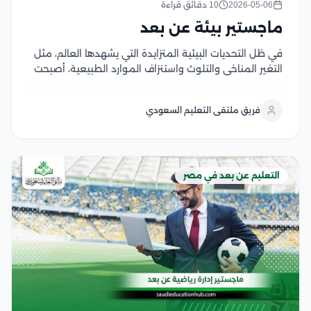
2026-05-06
10 دقائق قراءة
ماجستير بيئة عن بعد
في ظل التحديات البيئية المتزايدة التي يشهدها العالم، مثل
التغير المناخي والتلوث واستنزاف الموارد الطبيعية، أصبحت
العلوم البيئية من أهم المجالات التي تحظى باهتمام كبير
على المستويين الأكاديمي والمهني وتُعد مصر واحدة من
فريق ملتقى التعليم السعودي
الوجهات التعليمية المتميزة في دراسة ماجستير بيئة...
التعليم عن بعد في مصر