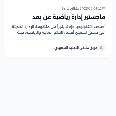
2026-04-12
9 دقائق قراءة
ماجستير إدارة رياضية عن بعد
أصبحت التكنولوجيا جزء لا يتجزأ من منظومة الإدارة الحديثة
التي تسعى لتحقيق أفضل النتائج المالية والرياضية، حيث
يوفر برنامج ماجستير إدارة رياضية عن بعد الأدوات الرقمية
والإدارية التي يحتاجها القادة في الألفية الجديدة للوصول
فريق ملتقى التعليم السعودي
إلى القمة، تهدف الدراسة إلى بناء...