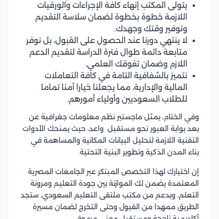
يتولى المكتب إنهاء كافة الإجراءات والورقيات
اللازمة خطوة بخطوة لضمان سلاسة التقديم
وتوفير وقتك وجهدك.
لا ينتهي دورنا عند الحصول على القبول، بل نوفر
متابعة دائمة طوال فترة الدراسة لتقديم الدعم
اللازم وضمان تفوقك العلمي.
نتميز بالشفافية التامة في كافة التعاملات
المالية والإدارية، مما يجعلنا خيارا آمنا تماما
للطلاب السعوديين وأولياء أمورهم.
وفي الختام، يمثل ماجستير نظم معلومات جغرافية عن
بعد بوابة العبور نحو مستقبل واعد، حيث يمنحك الأدوات
التقنية اللازمة لتحليل البيانات المكانية والمساهمة في
بناء المدن الذكية وتطوير البنية التحتية.
إن اختيارك لهذا التخصص المبتكر عبر الجامعات المصرية
المعتمدة يضمن لك الموازنة بين جودة التعليم ومرونة
التعلم، وبدعم من مكتب ملتقى التعليم السعودي، ستجد
الطريق ممهدا من القبول وحتى التخرج لضمان مسيرة
أكاديمية ناجحة ومستقبل مهني مرموق.