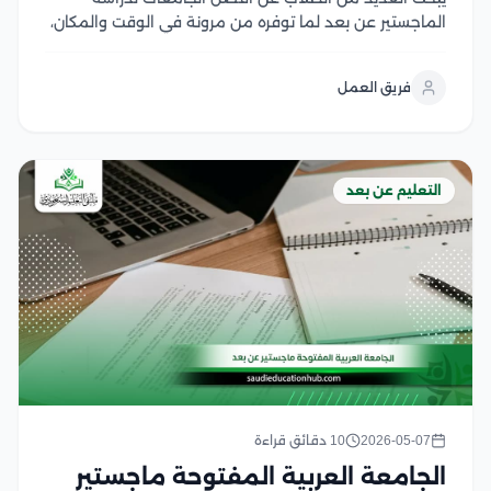
الماجستير عن بعد لما توفره من مرونة في الوقت والمكان،
مع الحفاظ على جودة التعليم الأكاديمي، فقد أصبحت
الجامعات العالمية اليوم تتبنى أنظمة تعليم إلكتروني
فريق العمل
متطورة تتيح للطلاب إكمال دراساتهم العليا دون...
التعليم عن بعد
2026-05-07
10 دقائق قراءة
الجامعة العربية المفتوحة ماجستير