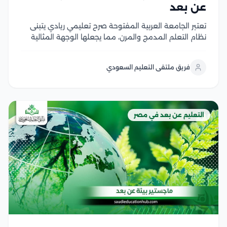
عن بعد
تعتبر الجامعة العربية المفتوحة صرح تعليمي ريادي يتبنى
نظام التعلم المدمج والمرن، مما يجعلها الوجهة المثالية
للراغبين في دراسة الماجستير عن بعد بكفاءة واحترافية، كما
تهدف الجامعة إلى تذليل العقبات الجغرافية والزمنية أمام
فريق ملتقى التعليم السعودي
المهنيين والباحثين، من خلال تقديم برامج دراسات...
التعليم عن بعد في مصر