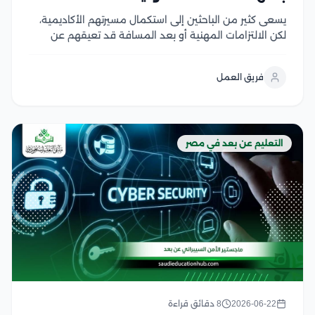
يسعى كثير من الباحثين إلى استكمال مسيرتهم الأكاديمية،
لكن الالتزامات المهنية أو بعد المسافة قد تعيقهم عن
الانتظام في الدراسة، وهنا يزداد البحث عن دراسة الدكتوراه
في مصر عن بعد باعتبارها خيارًا مرنًا يتيح تطوير المهارات
فريق العمل
البحثية والحصول على مؤهل...
التعليم عن بعد في مصر
2026-06-22
8 دقائق قراءة