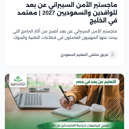
ماجستير الأمن السيبراني عن بعد
للوافدين والسعوديين 2027 | معتمد
في الخليج
ماجستير الأمن السيبراني عن بعد أصبح من أكثر البرامج التي
يبحث عنها المهنيون العاملون في قطاعات التقنية والبنوك
والتحول الرقمي؛ لأن سوق العمل لم يعد يهتم بالشهادة
وحدها، بل بالقدرة على الجمع بين الخبرة العملية والتخصص
فريق ملتقى التعليم السعودي
المتقدم دون تعطيل الوظيفة...
التعليم عن بعد في مصر