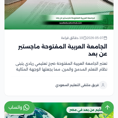
2026-05-07
10 دقائق قراءة
الجامعة العربية المفتوحة ماجستير
عن بعد
تعتبر الجامعة العربية المفتوحة صرح تعليمي ريادي يتبنى
نظام التعلم المدمج والمرن، مما يجعلها الوجهة المثالية
للراغبين في دراسة الماجستير عن بعد بكفاءة واحترافية، كما
تهدف الجامعة إلى تذليل العقبات الجغرافية والزمنية أمام
فريق ملتقى التعليم السعودي
المهنيين والباحثين، من خلال تقديم برامج دراسات...
واتساب
التعليم عن بعد في مصر