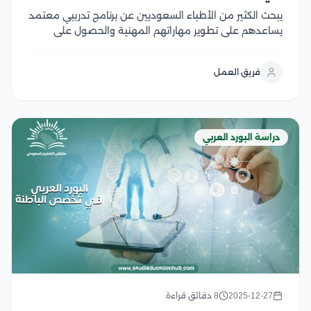
يبحث الكثير من الأطباء السعوديين عن برنامج تدريبي معتمد
يساعدهم على تطوير مهاراتهم المهنية والحصول على
شهادة قوية معترف بها داخل المملكة وخارجها ويعد البورد
العربي لطب الأسرة في مصر من أفضل الخيارات المتاحة،
فريق العمل
حيث يجمع بين التدريب العملي المكثف...
دراسة البورد العربي
2025-12-27
8 دقائق قراءة