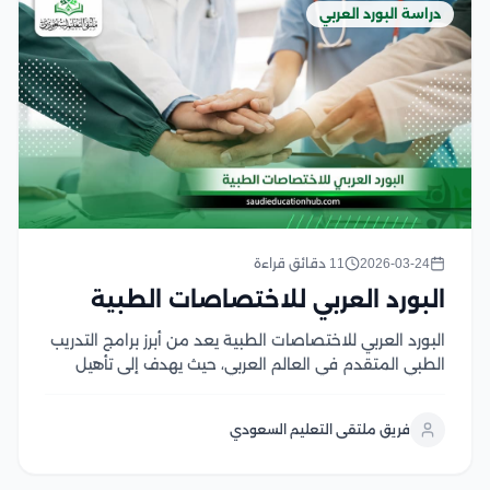
دراسة البورد العربي
2026-03-24
11 دقائق قراءة
البورد العربي للاختصاصات الطبية
البورد العربي للاختصاصات الطبية يعد من أبرز برامج التدريب
الطبي المتقدم في العالم العربي، حيث يهدف إلى تأهيل
الأطباء وتطوير مهاراتهم المهنية والعلمية وفق معايير
أكاديمية وطبية معتمدة، يوفر هذا البرنامج منظومة
فريق ملتقى التعليم السعودي
تدريبية متكاملة تجمع بين الدراسة النظرية والتدريب
العملي...