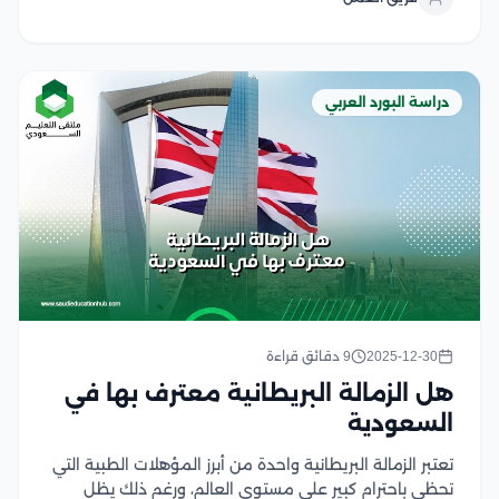
يساعدها على تحسين مستوى الخدمات الصحية، وفقًا
لمجموعة من...
دراسة البورد العربي
2025-12-30
9 دقائق قراءة
هل الزمالة البريطانية معترف بها في
السعودية
تعتبر الزمالة البريطانية واحدة من أبرز المؤهلات الطبية التي
تحظى باحترام كبير على مستوى العالم، ورغم ذلك يظل