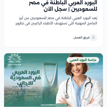
البورد العربي الباطنة في مصر
للسعوديين | سجل الآن
يُعد البورد العربي الباطنة في مصر للسعوديين من أبرز
البرامج المهنية التي تستهدف الأطباء الراغبين في تطوير
مهاراتهم السريرية والحصول على شهادة معترف بها عربيًا
ويجمع البرنامج بين الدراسة الأكاديمية المتقدمة والتدريب
فريق العمل
العملي داخل المستشفيات المعتمدة، مما يساعد على
اكتساب...
دراسة البورد العربي