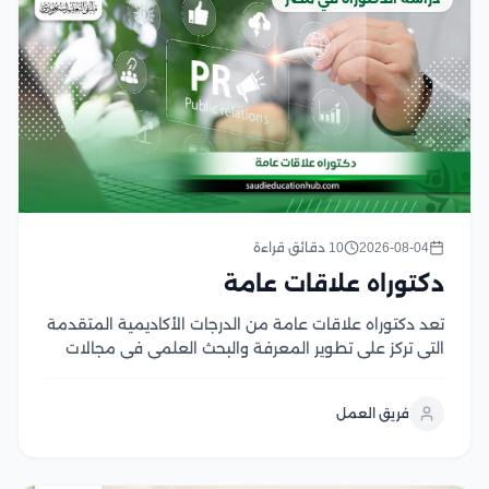
2026-08-04
10 دقائق قراءة
دكتوراه علاقات عامة
تعد دكتوراه علاقات عامة من الدرجات الأكاديمية المتقدمة
التي تركز على تطوير المعرفة والبحث العلمي في مجالات
الاتصال المؤسسي، وإدارة السمعة، وبناء العلاقات بين
المؤسسات والجمهور ويمنح هذا التخصص الباحثين القدرة
فريق العمل
على دراسة استراتيجيات التواصل الحديثة وتحليل دور
العلاقات العامة...