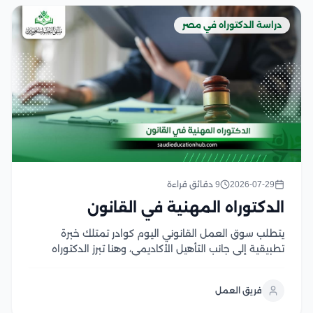
دراسة الدكتوراه في مصر
2026-07-29
9 دقائق قراءة
الدكتوراه المهنية في القانون
يتطلب سوق العمل القانوني اليوم كوادر تمتلك خبرة
تطبيقية إلى جانب التأهيل الأكاديمي، وهنا تبرز الدكتوراه
المهنية في القانون كخيار يجمع بين الدراسة المتخصصة
والتطبيق العملي، بما يفتح آفاقا أوسع للترقي الوظيفي
فريق العمل
وتولي المناصب القيادية في المؤسسات القانونية
والقضائية وتتميز...