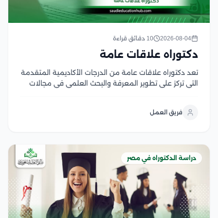
2026-08-04
10 دقائق قراءة
دكتوراه علاقات عامة
تعد دكتوراه علاقات عامة من الدرجات الأكاديمية المتقدمة
التي تركز على تطوير المعرفة والبحث العلمي في مجالات
الاتصال المؤسسي، وإدارة السمعة، وبناء العلاقات بين
المؤسسات والجمهور ويمنح هذا التخصص الباحثين القدرة
فريق العمل
على دراسة استراتيجيات التواصل الحديثة وتحليل دور
العلاقات العامة...
دراسة الدكتوراه في مصر