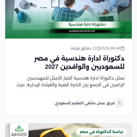
2026-08-04
11 دقائق قراءة
دكتوراة ادارة هندسية في مصر
للسعوديين والوافدين 2027
تمثل دكتوراة ادارة هندسية الخيار الأمثل للمهندسين
الراغبين في الجمع بين الخبرة الفنية والقيادة الإدارية، حيث
تؤهلهم لإدارة المشروعات والمنظمات الهندسية وفق
أحدث المعايير العالمية، وتمنحهم ميزة تنافسية قوية في
فريق عمل ملتقى التعليم السعودي
سوق العمل السعودي والخليجي وفي هذا المقال سوف
نتعرف على...
دراسة الدكتوراه في مصر