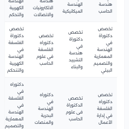
هندسة
الهندسة
هندسة
الهندسة
الالكترونيات
الكهربية
الحاسب
الميكانيكية
والاتصالات
والتحكم
تخصص
تخصص
تخصص
دكتوراة
تخصص
دكتوراة
دكتوراة
في
دكتوراه
الفلسفة
في
الهندسة
الفلسفة
في
هندسة
المعمارية
في علوم
الهندسة
التشييد
والتصميم
الحاسب
الكهربية
والبناء
البيئي
والتنحكم
دكتوراه
في
تخصص
دكتوراه
تخصص
الفلسفة
دكتوراه
في
الدكتوراة
في
الفلسفة
الهندسة
فى علوم
الهندسة
في إدارة
البحرية
الحاسب
المعمارية
الأعمال
والمنصات
والتصميم