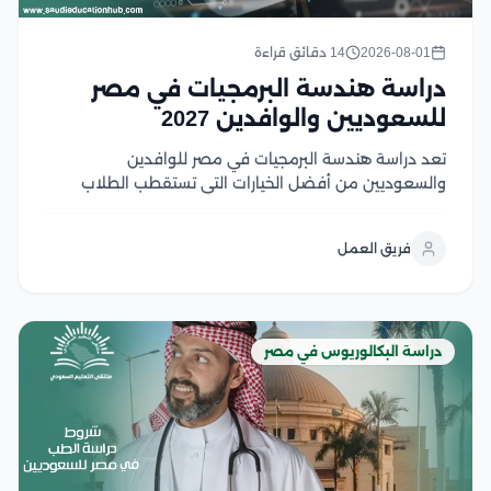
2026-08-01
14 دقائق قراءة
دراسة هندسة البرمجيات في مصر
للسعوديين والوافدين 2027
تعد دراسة هندسة البرمجيات في مصر للوافدين
والسعوديين من أفضل الخيارات التي تستقطب الطلاب
السعوديين والوافدين الراغبين في الالتحاق بتخصص يجمع
بين الابتكار، والطلب المرتفع في سوق العمل، والفرص
فريق العمل
الوظيفية محليًا ودوليًا، وتوفر الجامعات المصرية برامج
أكاديمية متطورة تعتمد على...
دراسة البكالوريوس في مصر