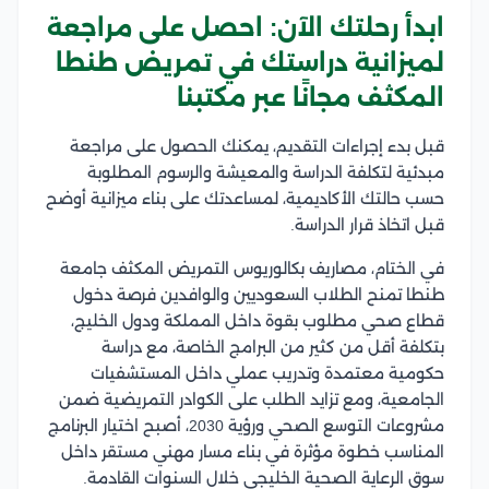
ابدأ رحلتك الآن: احصل على مراجعة
لميزانية دراستك في تمريض طنطا
المكثف مجانًا عبر مكتبنا
قبل بدء إجراءات التقديم، يمكنك الحصول على مراجعة
مبدئية لتكلفة الدراسة والمعيشة والرسوم المطلوبة
حسب حالتك الأكاديمية، لمساعدتك على بناء ميزانية أوضح
قبل اتخاذ قرار الدراسة.
في الختام، مصاريف بكالوريوس التمريض المكثف جامعة
طنطا تمنح الطلاب السعوديين والوافدين فرصة دخول
قطاع صحي مطلوب بقوة داخل المملكة ودول الخليج،
بتكلفة أقل من كثير من البرامج الخاصة، مع دراسة
حكومية معتمدة وتدريب عملي داخل المستشفيات
الجامعية، ومع تزايد الطلب على الكوادر التمريضية ضمن
مشروعات التوسع الصحي ورؤية 2030، أصبح اختيار البرنامج
المناسب خطوة مؤثرة في بناء مسار مهني مستقر داخل
سوق الرعاية الصحية الخليجي خلال السنوات القادمة.