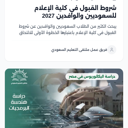
شروط القبول في كلية الإعلام
للسعوديين والوافدين 2027
يبحث الكثير من الطلاب السعوديين والوافدين عن شروط
القبول في كلية الإعلام باعتبارها الخطوة الأولى للالتحاق
بأحد أكثر التخصصات ارتباطًا بسوق العمل الإعلامي الحديث،
حيث تجمع كليات الإعلام في الجامعات المصرية بين الجودة
فريق عمل ملتقى التعليم السعودي
الأكاديمية، والتدريب العملي، والشهادات المعترف بها، مع...
دراسة البكالوريوس في مصر