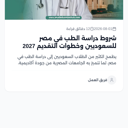
2026-08-01
12 دقائق قراءة
شروط دراسة الطب في مصر
للسعوديين وخطوات التقديم 2027
يطمح الكثير من الطلاب السعوديين إلى دراسة الطب في
مصر، لما تتميز به الجامعات المصرية من جودة أكاديمية،
واعتماد واسع، ورسوم دراسية تنافسية مقارنة بالعديد من
الوجهات التعليمية الأخرى، إلا أن الالتحاق بكليات الطب
فريق العمل
يتطلب استيفاء مجموعة من الشروط، في...