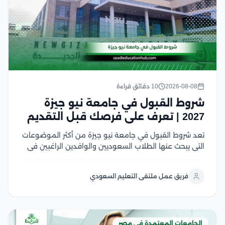
2026-08-08
10 دقائق قراءة
شروط القبول في جامعة نيو جيزة
2027 | تعرف على فرصك قبل التقديم
تعد شروط القبول في جامعة نيو جيزة من أكثر الموضوعات
التي يبحث عنها الطلاب السعوديين والوافدين الراغبين في
الدراسة بإحدى الجامعات الخاصة الرائدة في مصر، وتشمل
هذه الشروط الحصول على شهادة الثانوية أو ما يعادلها،
فريق عمل ملتقى التعليم السعودي
واستيفاء الحد الأدنى المطلوب للكلية،...
الجامعات المعتمدة في مصر