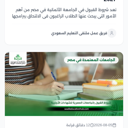
تعد شروط القبول في الجامعة الألمانية في مصر من أهم
الأمور التي يبحث عنها الطلاب الراغبون في الالتحاق ببرامجها
الأكاديمية، حيث تختلف المتطلبات حسب المرحلة الدراسية
والتخصص وتشمل الشروط الأساسية المؤهلات الدراسية
فريق عمل ملتقى التعليم السعودي
المطلوبة، واستيفاء معايير القبول، وتقديم المستندات
اللازمة للطلاب...
الجامعات المعتمدة في مصر
2026-08-05
12 دقائق قراءة