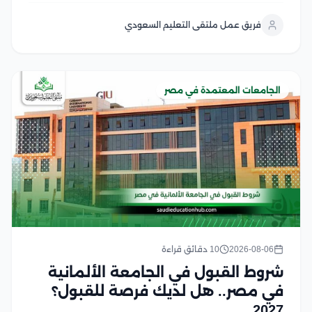
المؤهل الأكاديمي المناسب، واستكمال المستندات
فريق عمل ملتقى التعليم السعودي
المطلوبة، والالتزام بالضوابط التي يحددها المعهد والجهات
المنظمة لقبول...
الجامعات المعتمدة في مصر
2026-08-06
10 دقائق قراءة
شروط القبول في الجامعة الألمانية
في مصر.. هل لديك فرصة للقبول؟
2027