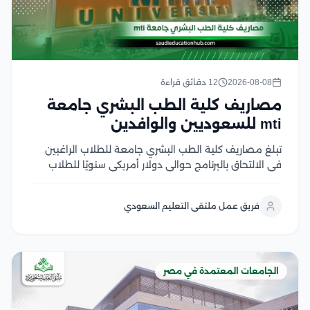
2026-08-08
12 دقائق قراءة
مصاريف كلية الطب البشري جامعة
mti للسعوديين والوافدين
تبلغ مصاريف كلية الطب البشري جامعة للطلاب الراغبين
في الالتحاق بالبرنامج حوالي دولار أمريكي سنويًا للطلاب
الوافدين، مع اختلاف الرسوم حسب الفئة الدراسية والجنسية
وفقًا لما تعلنه الجامعة والجهات المختصة التي تهتم بهذه
فريق عمل ملتقى التعليم السعودي
التفاصيل وتكون معتمدة في هذا المقال نستعرض...
الجامعات المعتمدة في مصر