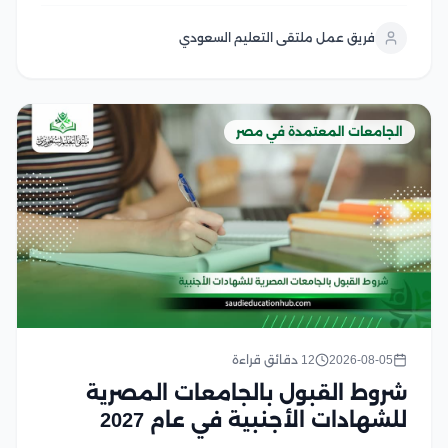
الأكاديمية، حيث تختلف المتطلبات حسب المرحلة الدراسية
والتخصص وتشمل الشروط الأساسية المؤهلات الدراسية
فريق عمل ملتقى التعليم السعودي
المطلوبة، واستيفاء معايير القبول، وتقديم المستندات
اللازمة للطلاب...
الجامعات المعتمدة في مصر
2026-08-05
12 دقائق قراءة
شروط القبول بالجامعات المصرية
للشهادات الأجنبية في عام 2027