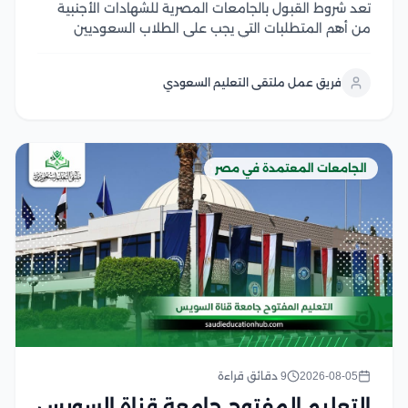
تعد شروط القبول بالجامعات المصرية للشهادات الأجنبية
من أهم المتطلبات التي يجب على الطلاب السعوديين
والوافدين معرفتها قبل بدء إجراءات التقديم، حيث تعتمد
الجامعات المصرية على ضوابط محددة تشمل معادلة
فريق عمل ملتقى التعليم السعودي
الشهادة، واستيفاء المواد المؤهلة، وتحقيق متطلبات
القبول لكل تخصص وخلال...
الجامعات المعتمدة في مصر
2026-08-05
9 دقائق قراءة
التعليم المفتوح جامعة قناة السويس