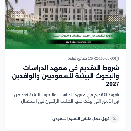
2026-08-06
13 دقائق قراءة
شروط التقديم في معهد الدراسات
والبحوث البيئية للسعوديين والوافدين
2027
شروط التقديم في معهد الدراسات والبحوث البيئية تعد من
أبرز الأمور التي يبحث عنها الطلاب الراغبين في استكمال
دراساتهم العليا في مصر، وتشمل هذه الشروط استيفاء
المؤهل الأكاديمي المناسب، واستكمال المستندات
فريق عمل ملتقى التعليم السعودي
المطلوبة، والالتزام بالضوابط التي يحددها المعهد والجهات
المنظمة لقبول...