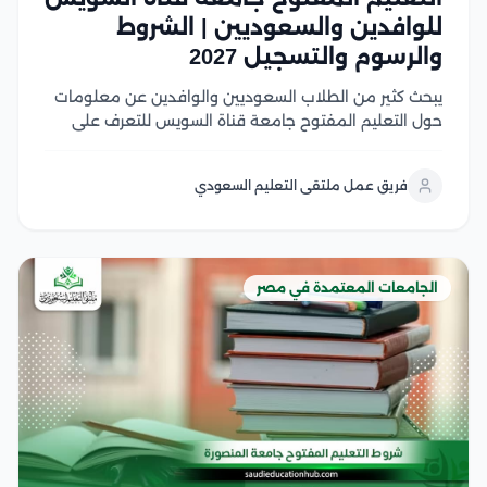
للوافدين والسعوديين | الشروط
والرسوم والتسجيل 2027
يبحث كثير من الطلاب السعوديين والوافدين عن معلومات
حول التعليم المفتوح جامعة قناة السويس للتعرف على
نظام الدراسة، وشروط القبول، وما إذا كان ما زال متاحًا أو تم
استبداله بالتعليم المدمج في هذا المقال سوف نتعرف على
فريق عمل ملتقى التعليم السعودي
شروط القبول، وشروط...
الجامعات المعتمدة في مصر