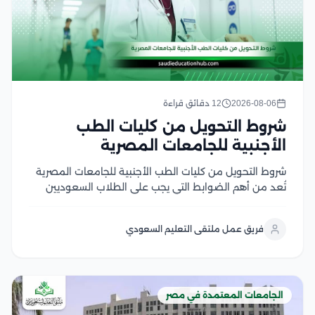
2026-08-06
12 دقائق قراءة
شروط التحويل من كليات الطب
الأجنبية للجامعات المصرية
شروط التحويل من كليات الطب الأجنبية للجامعات المصرية
تُعد من أهم الضوابط التي يجب على الطلاب السعوديين
والوافدين التعرف عليها قبل التقدم بطلب التحويل، إذ
تشترط الجامعات المصرية استيفاء مجموعة من المتطلبات
فريق عمل ملتقى التعليم السعودي
الأكاديمية والإدارية، مثل الاعتراف بالجامعة المحول منها
في...
الجامعات المعتمدة في مصر