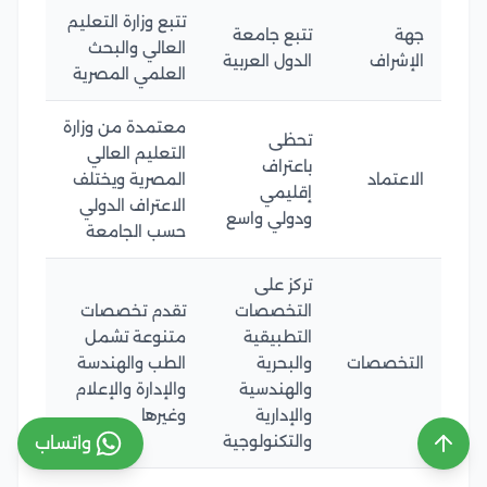
تتبع وزارة التعليم
جهة
تتبع جامعة
العالي والبحث
الإشراف
الدول العربية
العلمي المصرية
معتمدة من وزارة
تحظى
التعليم العالي
باعتراف
الاعتماد
المصرية ويختلف
إقليمي
الاعتراف الدولي
ودولي واسع
حسب الجامعة
تركز على
التخصصات
تقدم تخصصات
التطبيقية
متنوعة تشمل
التخصصات
والبحرية
الطب والهندسة
والهندسية
والإدارة والإعلام
والإدارية
وغيرها
والتكنولوجية
واتساب