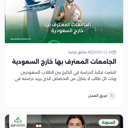
2025-12-16
8 دقائق قراءة
الجامعات المعترف بها خارج السعودية
انتشرت فكرة الدراسة في الخارج بين الطلاب السعوديين،
وبات كل طالب لا يتنازل عن التخصص الذي يريد دراسته في
المرحلة الجامعية المرغوب الالتحاق بها باحثًا عن جامعة
معترف بها خارج السعودية وفي مختلف الأسواق العالمية
فريق العمل
والدولية تمنح شهادة موثقة وذات...
المدونة