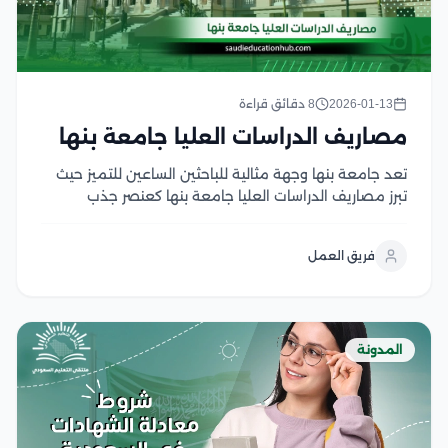
2026-01-13
8 دقائق قراءة
مصاريف الدراسات العليا جامعة بنها
تعد جامعة بنها وجهة مثالية للباحثين الساعين للتميز حيث
تبرز مصاريف الدراسات العليا جامعة بنها كعنصر جذب
أساسي للطلاب الوافدين نظرا لتوازنها مع جودة التعليم
المرموقة، إن قرار الالتحاق ببرامج الماجستير أو الدكتوراه
فريق العمل
يتطلب فهم دقيق للتكاليف المالية واللوائح المنظمة...
المدونة