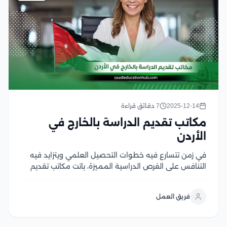
2025-12-14
7 دقائق قراءة
مكاتب تقديم الدراسة بالخارج في
الأردن
في زمن تتسارع فيه خطوات التحصيل العلمي ويتزايد فيه
التنافس على الفرص الدراسية المميزة، باتت مكاتب تقديم
الدراسة بالخارج في الأردن بمثابة البوصلة التي يهتدي بها
الطلاب العرب نحو مستقبل أكاديمي أكثر وضوحًا وثقة، لم
فريق العمل
تعد الرغبة في الدراسة خارج...