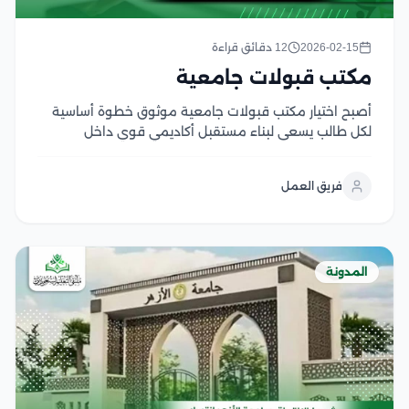
2026-02-15
12 دقائق قراءة
مكتب قبولات جامعية
أصبح اختيار مكتب قبولات جامعية موثوق خطوة أساسية
لكل طالب يسعى لبناء مستقبل أكاديمي قوي داخل
الجامعات المصرية أو العربية المعتمدة، وبالأخص في ظل
تعقد إجراءات القبول واختلاف شروط التقديم، وتعدد
فريق العمل
منصات التسجيل الإلكترونية، ولذلك بدلًا من إضاعة الوقت
والجهد...
المدونة