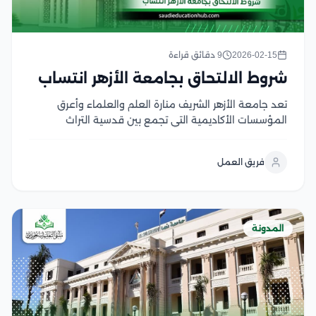
2026-02-15
9 دقائق قراءة
شروط الالتحاق بجامعة الأزهر انتساب
تعد جامعة الأزهر الشريف منارة العلم والعلماء وأعرق
المؤسسات الأكاديمية التي تجمع بين قدسية التراث
الإسلامي ومنهجية العلوم الحديثة، حيث تسعى جاهدة
لتوفير مسارات تعليمية عالمية تتجاوز الحواجز الجغرافية
فريق العمل
والزمنية، يبرز نظام جامعة الأزهر انتساب كحل أكاديمي مبتكر
صمم خصيصا...
المدونة