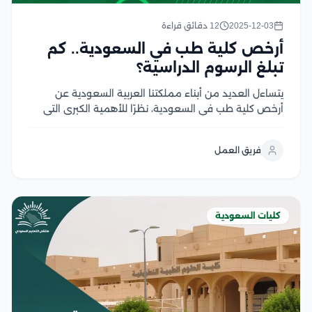
2025-12-03
12 دقائق قراءة
أرخص كلية طب في السعودية.. كم
تبلغ الرسوم الدراسية؟
يتساءل العديد من أبناء مملكتنا العربية السعودية عن
أرخص كلية طب في السعودية، نظرًا للأهمية الكبرى التي
يحظى بها تخصص الطب في المملكة في ظل رؤية التي
تهدف إلى تطوير القطاع الصحي وتحسين الرعاية الصحية،
فريق العمل
وتعد السعودية موطنًا للعديد من...
كليات السعودية