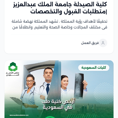
كلية الصيدلة جامعة الملك عبدالعزيز
|متطلبات القبول والتخصصات
تحقيقًا لأهداف رؤية المملكة ، تشهد المملكة نهضة شاملة
في مختلف المجالات وخاصة الصحة والتعليم، وانطلاقًا من
ذلك الهدف الاستراتيجي يهتم الكثير من أبناء المملكة بدراسة
التخصصات الطبية للمساهمة في تقديم أفضل الخدمات
فريق العمل
الطبية والرعاية الصحية المثلى، خاصة على المستوى...
كليات السعودية