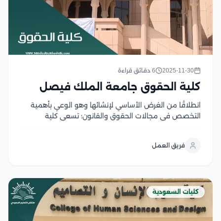
2025-11-30
6 دقائق قراءة
كلية الحقوق جامعة الملك فيصل
انطلاقًا من الغرض الأساسي لإنشائها وهو الوعي بأهمية
التخصص في مجالات الحقوق والقانون؛ تسعى كلية
الحقوق بجامعة الملك فيصل دائمًا إلى تزويد الطلاب
بالمعرفة القانونية لإعداد الكفاءات القانونية المتميزة ذات
فريق العمل
المهارات المتنوعة اللازمة لتأهيلهم للمنافسة في أسواق
العمل وخدمة المملكة...
كليات السعودية