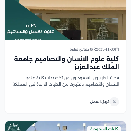
2025-11-30
8 دقائق قراءة
كلية علوم الانسان والتصاميم جامعة
الملك عبدالعزيز
يبحث الدارسون السعوديون عن تخصصات كلية علوم
الانسان والتصاميم، باعتبارها من الكليات الرائدة في المملكة
التي يرغب الكثير من الدارسين في الالتحاق بها، حيث تتيح لهم
بعد التخرج مجال مهني واسع يضم العديد من فرص العمل،
فريق العمل
وتتميز الكلية بتقديم تجربة...
كليات السعودية