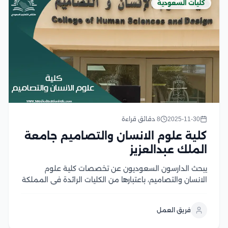
كليات السعودية
2025-11-30
8 دقائق قراءة
كلية علوم الانسان والتصاميم جامعة
الملك عبدالعزيز
يبحث الدارسون السعوديون عن تخصصات كلية علوم
الانسان والتصاميم، باعتبارها من الكليات الرائدة في المملكة
التي يرغب الكثير من الدارسين في الالتحاق بها، حيث تتيح لهم
بعد التخرج مجال مهني واسع يضم العديد من فرص العمل،
فريق العمل
وتتميز الكلية بتقديم تجربة...