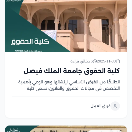
2025-11-30
6 دقائق قراءة
كلية الحقوق جامعة الملك فيصل
انطلاقًا من الغرض الأساسي لإنشائها وهو الوعي بأهمية
التخصص في مجالات الحقوق والقانون؛ تسعى كلية
الحقوق بجامعة الملك فيصل دائمًا إلى تزويد الطلاب
بالمعرفة القانونية لإعداد الكفاءات القانونية المتميزة ذات
فريق العمل
المهارات المتنوعة اللازمة لتأهيلهم للمنافسة في أسواق
العمل وخدمة المملكة...