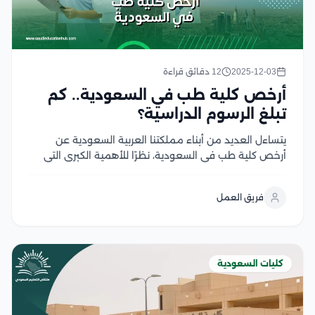
2025-12-03
12 دقائق قراءة
أرخص كلية طب في السعودية.. كم
تبلغ الرسوم الدراسية؟
يتساءل العديد من أبناء مملكتنا العربية السعودية عن
أرخص كلية طب في السعودية، نظرًا للأهمية الكبرى التي
يحظى بها تخصص الطب في المملكة في ظل رؤية التي
تهدف إلى تطوير القطاع الصحي وتحسين الرعاية الصحية،
فريق العمل
وتعد السعودية موطنًا للعديد من...
كليات السعودية