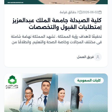
2026-06-02
7 دقائق قراءة
كلية الصيدلة جامعة الملك عبدالعزيز
|متطلبات القبول والتخصصات
تحقيقًا لأهداف رؤية المملكة ، تشهد المملكة نهضة شاملة
في مختلف المجالات وخاصة الصحة والتعليم، وانطلاقًا من
ذلك الهدف الاستراتيجي يهتم الكثير من أبناء المملكة بدراسة
التخصصات الطبية للمساهمة في تقديم أفضل الخدمات
فريق العمل
الطبية والرعاية الصحية المثلى، خاصة على المستوى...
كليات السعودية