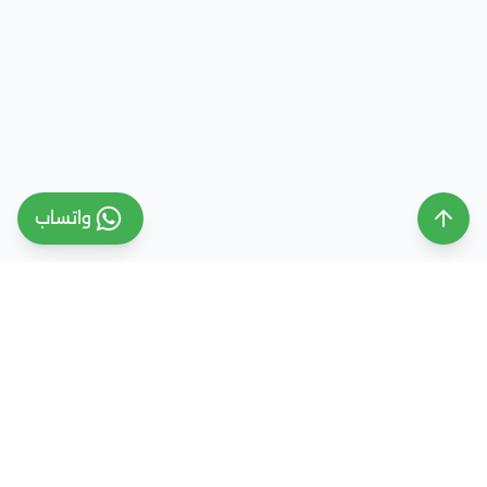
واتساب
ملتقى التعليم السعودي
ملتقى التعليم السعودي منصة تعليمية متخصصة تهدف
إلى تقديم معلومات موثوقة ومحدثة حول التعليم في
المملكة العربية السعودية، تشمل الجامعات، التخصصات،
شروط القبول، والفرص التعليمية المختلفة. كما نقدم
خدمات متكاملة للتسجيل والقبول الجامعي في وجهات