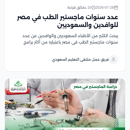
2026-07-28
10 دقائق قراءة
عدد سنوات ماجستير الطب في مصر
للوافدين والسعوديين
يبحث الكثير من الأطباء السعوديين والوافدين عن عدد
سنوات ماجستير الطب في مصر باعتباره من أكثر برامج
الدراسات العليا إقبالًا، لما يوفره من تأهيل أكاديمي متقدم
وتدريب سريري داخل الجامعات والمستشفيات التعليمية،
فريق عمل ملتقى التعليم السعودي
كما يهتم الأطباء بمعرفة مدة دراسة الماجستير في...
دراسة الماجستير في مصر