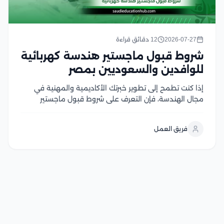
2026-07-27
12 دقائق قراءة
شروط قبول ماجستير هندسة كهربائية
للوافدين والسعوديين بمصر
إذا كنت تطمح إلى تطوير خبرتك الأكاديمية والمهنية في
مجال الهندسة، فإن التعرف على شروط قبول ماجستير
هندسة كهربائية يعد الخطوة الأولى لتحقيق هذا الهدف،
وتحرص الجامعات المصرية على توفير برامج دراسات عليا
فريق العمل
متقدمة تجمع بين الجانب الأكاديمي والتطبيقي، مع...