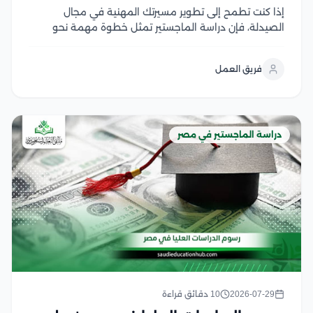
إذا كنت تطمح إلى تطوير مسيرتك المهنية في مجال
الصيدلة، فإن دراسة الماجستير تمثل خطوة مهمة نحو
اكتساب خبرات علمية وعملية متقدمة، لكن قبل التقديم
من الضروري التعرف على شروط ماجستير صيدلة، ومتطلبات
فريق العمل
القبول، والوثائق المطلوبة، وآلية التسجيل في الجامعات...
دراسة الماجستير في مصر
2026-07-29
10 دقائق قراءة