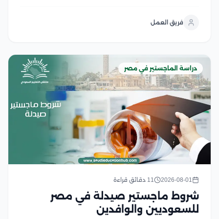
نحو تحقيق أهدافك، لكن قبل التقديم من الضروري التعرف
على شروط القبول ومتطلبات الجامعات المختلفة لضمان
فريق العمل
استعدادك الكامل، وفي هذا المقال نستعرض...
دراسة الماجستير في مصر
2026-08-01
11 دقائق قراءة
شروط ماجستير صيدلة في مصر
للسعوديين والوافدين