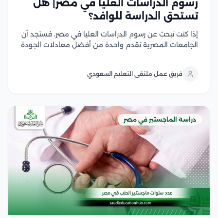
رسوم الدراسات العليا في مصر| هل
تستحق الدراسة للوافد؟
إذا كنت تبحث عن رسوم الدراسات العليا في مصر، فستجد أن
الجامعات المصرية تقدم واحدة من أفضل معادلات الجودة
مقابل التكلفة في المنطقة العربية، سواء في برامج
الماجستير أو الدكتوراه، وتختلف الرسوم بحسب نوع الجامعة،
فريق عمل ملتقى التعليم السعودي
والتخصص، والدرجة العلمية، مع وجود...
دراسة الماجستير في مصر