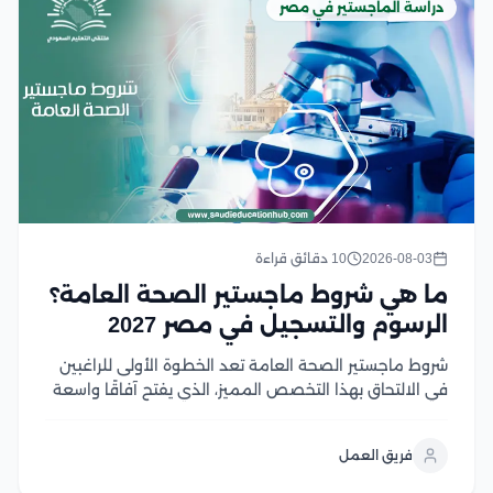
دراسة الماجستير في مصر
2026-08-03
10 دقائق قراءة
ما هي شروط ماجستير الصحة العامة؟
الرسوم والتسجيل في مصر 2027
شروط ماجستير الصحة العامة تعد الخطوة الأولى للراغبين
في الالتحاق بهذا التخصص المميز، الذي يفتح آفاقًا واسعة
للعمل في مجالات الرعاية الصحية والبحث والتخطيط
الصحي، ومع تزايد أهمية الصحة العامة عالميًا، أصبح اختيار
فريق العمل
البرنامج المناسب ومعرفة متطلبات القبول أمر ضروري...