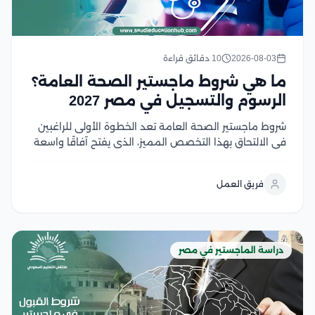
2026-08-03
10 دقائق قراءة
ما هي شروط ماجستير الصحة العامة؟
الرسوم والتسجيل في مصر 2027
شروط ماجستير الصحة العامة تعد الخطوة الأولى للراغبين
في الالتحاق بهذا التخصص المميز، الذي يفتح آفاقًا واسعة
للعمل في مجالات الرعاية الصحية والبحث والتخطيط
الصحي، ومع تزايد أهمية الصحة العامة عالميًا، أصبح اختيار
فريق العمل
البرنامج المناسب ومعرفة متطلبات القبول أمر ضروري...
دراسة الماجستير في مصر