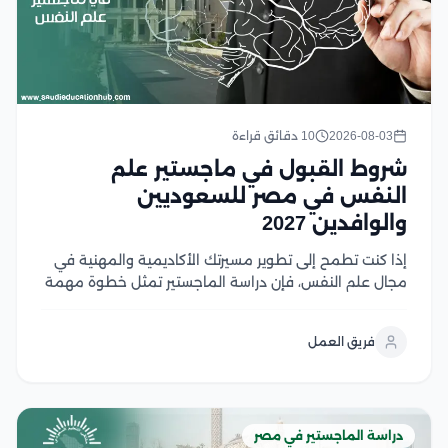
2026-08-03
10 دقائق قراءة
شروط القبول في ماجستير علم
النفس في مصر للسعوديين
والوافدين 2027
إذا كنت تطمح إلى تطوير مسيرتك الأكاديمية والمهنية في
مجال علم النفس، فإن دراسة الماجستير تمثل خطوة مهمة
نحو تحقيق أهدافك، لكن قبل التقديم من الضروري التعرف
على شروط القبول ومتطلبات الجامعات المختلفة لضمان
فريق العمل
استعدادك الكامل، وفي هذا المقال نستعرض...
دراسة الماجستير في مصر