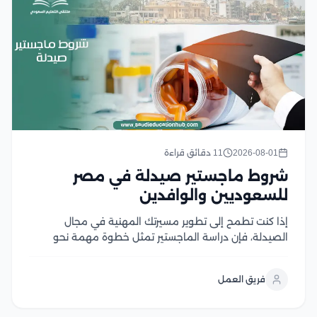
2026-08-01
11 دقائق قراءة
شروط ماجستير صيدلة في مصر
للسعوديين والوافدين
إذا كنت تطمح إلى تطوير مسيرتك المهنية في مجال
الصيدلة، فإن دراسة الماجستير تمثل خطوة مهمة نحو
اكتساب خبرات علمية وعملية متقدمة، لكن قبل التقديم
من الضروري التعرف على شروط ماجستير صيدلة، ومتطلبات
فريق العمل
القبول، والوثائق المطلوبة، وآلية التسجيل في الجامعات...