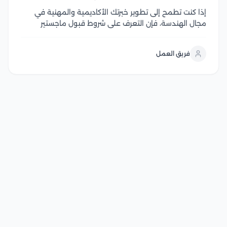
إذا كنت تطمح إلى تطوير خبرتك الأكاديمية والمهنية في
مجال الهندسة، فإن التعرف على شروط قبول ماجستير
هندسة كهربائية يعد الخطوة الأولى لتحقيق هذا الهدف،
وتحرص الجامعات المصرية على توفير برامج دراسات عليا
فريق العمل
متقدمة تجمع بين الجانب الأكاديمي والتطبيقي، مع...