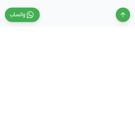
واتساب
ملتقى التعليم السعودي
ملتقى التعليم السعودي منصة تعليمية متخصصة تهدف
إلى تقديم معلومات موثوقة ومحدثة حول التعليم في
المملكة العربية السعودية، تشمل الجامعات، التخصصات،
شروط القبول، والفرص التعليمية المختلفة. كما نقدم
خدمات متكاملة للتسجيل والقبول الجامعي في وجهات
دراسية متعددة مثل مصر، الإمارات، ألمانيا، تركيا وغيرها من
الدول، مع إرشاد أكاديمي احترافي يساعد الطلاب والطالبات
على اختيار المسار التعليمي الأنسب واتخاذ القرار الصحيح بما
يتوافق مع طموحاتهم ومستقبلهم الأكاديمي.