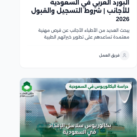
البورد العربي في السعودية
للأجانب | شروط التسجيل والقبول
2026
يبحث العديد من الأطباء الأجانب عن فرص مهنية
معتمدة تساعدهم على تطوير خبراتهم الطبية
والحصول على مؤهل مهني قوي داخل المملكة
العربية السعودية ويعد البورد العربي في السعودية
فريق العمل
للأجانب من أهم البرامج التدريبية المعترف بها عربيًا،
حيث يوفر تدريبًا تخصصيًا...
دراسة البكالوريوس في السعودية