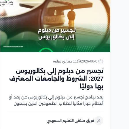
2026-06-07
11 دقائق قراءة
تجسير من دبلوم إلى بكالوريوس
2027: الشروط والجامعات المعترف
بها دوليًا
يعد برنامج تجسير من دبلوم إلى بكالوريوس عن بعد أو
أنتظام خيارًا مثاليًا للطلاب الطموحين الذين يسعون
إلى تحسين فرصهم الأكاديمية والمهنية، يتيح هذا
النظام للطلاب الحاصلين على الدبلوم فرصة استكمال
فريق ملتقى التعليم السعودي
دراستهم الجامعية للحصول على درجة البكالوريوس،
مما يفتح لهم...