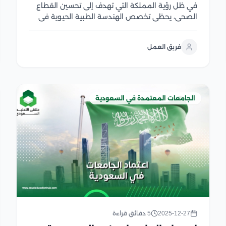
في ظل رؤية المملكة التي تهدف إلى تحسين القطاع
الصحي، يحظى تخصص الهندسة الطبية الحيوية في
السعودية بأهمية كبرى، نظرًا للدور البارز الذي يقوم به
في تعزيز الرعاية الصحية من خلال ربط العلوم
فريق العمل
الهندسية بالمجال الطبي لتطوير تقنيات طبية مبتكرة...
الجامعات المعتمدة في السعودية
2025-12-27
5 دقائق قراءة