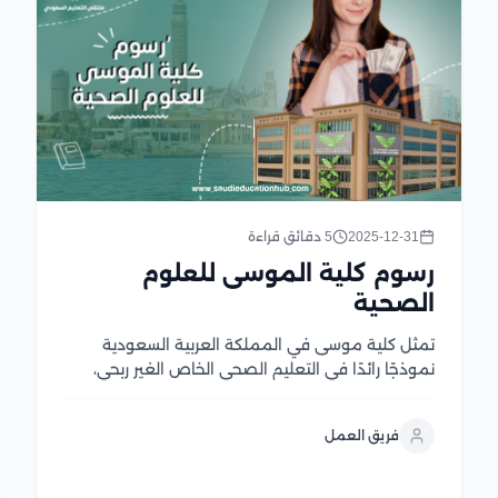
2025-12-31
5 دقائق قراءة
رسوم كلية الموسى للعلوم
الصحية
تمثل كلية موسى في المملكة العربية السعودية
نموذجًا رائدًا في التعليم الصحي الخاص الغير ربحي،
حيث تسعى الكلية إلى تحقيق الريادة في تأهيل كوادر
صحية وفقًا للمعايير العالمية، تعمل الكلية على سد
فريق العمل
الفجوة في قطاع الرعاية الصحية من خلال برامج...