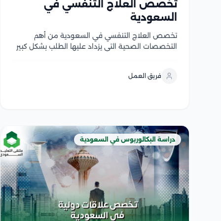
تخصص العلاج التنفسي في
السعودية
تخصص العلاج التنفسي في السعودية من أهم
التخصصات الصحية التي يزداد عليها الطلب بشكل كبير
في المؤسسات الصحية، وذلك نظرًا لأهمية ذلك
التخصص في رعاية الأشخاص الذين يعانون من
فريق العمل
الأمراض والإضطرابات الخاصة بالجهاز التنفسي، ويوجد
عدد كبير من الجامعات السعودية...
دراسة البكالوريوس في السعودية