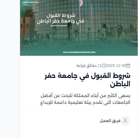
2025-12-30
11 دقائق قراءة
شروط القبول في جامعة حفر
الباطن
يسعى الكثير من أبناء المملكة للبحث عن أفضل
الجامعات التي تقدم بيئة تعليمية داعمة للإبداع
والابتكار، وتجربة تعليمية ثرية بشروط ميسرة يسهل
تحقيقها، وتعتبر جامعة حفر الباطن الحكومية من
فريق العمل
أفضل جامعات المملكة التي تعمل على تحقيق ذلك
الهدف؛ فبالإضافة إلى...