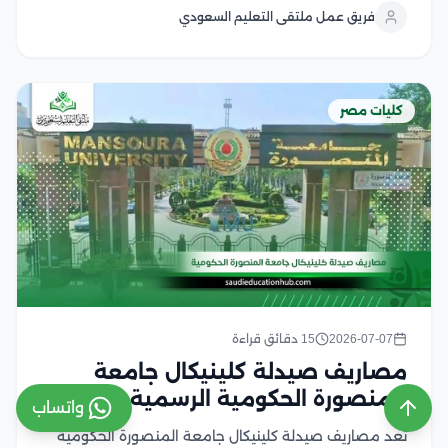
وفرص التدريب، والقطاعات التي يمكن العمل بها بعد التخرج
فريق عمل ملتقى التعليم السعودي
وتتميز الكلية بتقديم برامج تكنولوجية...
كليات مصر
2026-07-07
15 دقائق قراءة
مصاريف صيدلة كلينيكال جامعة
المنصورة الحكومية الرسمية 2027
واتساب
تعد مصاريف صيدلة كلينيكال جامعة المنصورة الحكومية