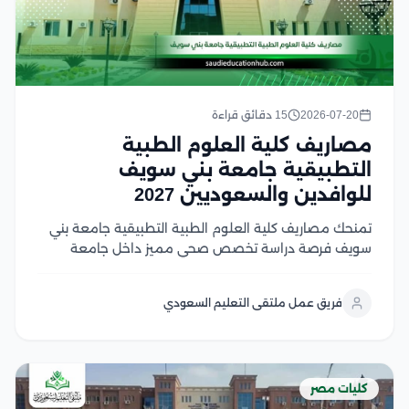
2026-07-20
15 دقائق قراءة
مصاريف كلية العلوم الطبية
التطبيقية جامعة بني سويف
للوافدين والسعوديين 2027
تمنحك مصاريف كلية العلوم الطبية التطبيقية جامعة بني
سويف فرصة دراسة تخصص صحي مميز داخل جامعة
حكومية مصرية معترف بها، يجمع بين قوة التعليم
الأكاديمي والتدريب العملي والتأهيل لسوق العمل الطبي
فريق عمل ملتقى التعليم السعودي
الحديث، وتُعد الكلية خيارًا جذابًا للطلاب الوافدين
والسعوديين الباحثين...
كليات مصر