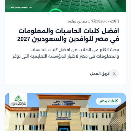
2026-07-20
17 دقائق قراءة
افضل كليات الحاسبات والمعلومات
في مصر للوافدين والسعوديين 2027
يبحث الكثير من الطلاب عن افضل كليات الحاسبات
والمعلومات في مصر لاختيار المؤسسة التعليمية التي توفر
تعليم متميز وفرص قوية في سوق العمل، ومع تزايد
الطلب على تخصصات البرمجة، والذكاء الاصطناعي، وعلوم
فريق العمل
البيانات، أصبحت المقارنة بين الكليات من حيث الجودة،...
كليات مصر