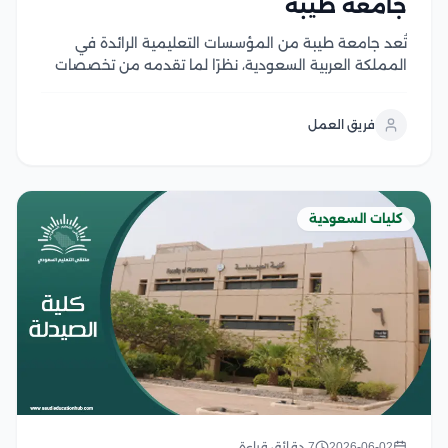
جامعة طيبة
تُعد جامعة طيبة من المؤسسات التعليمية الرائدة في
المملكة العربية السعودية، نظرًا لما تقدمه من تخصصات
ودرجات علمية معترف بها في جميع المجالات؛ مما يؤدي
إلى حصول الطلاب على وظائف مرموقة، وقد خرجت جامعة
فريق العمل
طيبة العديد من الطلاب المهنيين الناجحين...
كليات السعودية
2026-06-02
7 دقائق قراءة