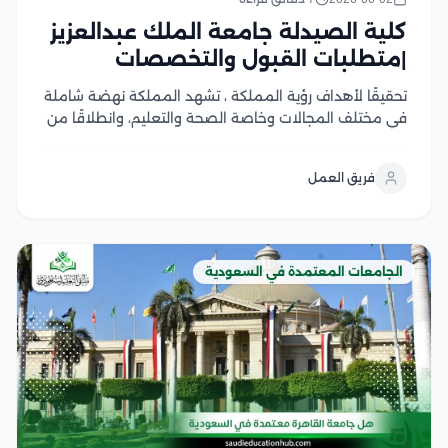
كلية الصيدلة جامعة الملك عبدالعزيز
|متطلبات القبول والتخصصات
تحقيقًا لأهداف رؤية المملكة ، تشهد المملكة نهضة شاملة
في مختلف المجالات وخاصة الصحة والتعليم، وانطلاقًا من
ذلك الهدف الاستراتيجي يهتم الكثير من أبناء المملكة بدراسة
التخصصات الطبية للمساهمة في تقديم أفضل الخدمات
فريق العمل
الطبية والرعاية الصحية المثلى، خاصة على المستوى...
الجامعات المعتمدة في السعودية