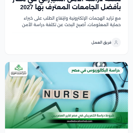
بأفضل الجامعات المعترف بها 2027
مع تزايد الهجمات الإلكترونية وارتفاع الطلب على خبراء
حماية المعلومات، أصبح البحث عن تكلفة دراسة الأمن
السيبراني في مصر من أولويات الطلاب الراغبين في دخول
هذا المجال الواعد، لكن اختلاف الرسوم بين الجامعات قد
فريق العمل
يجعل اتخاذ القرار أكثر صعوبة لحسن...
دراسة البكالوريوس في مصر