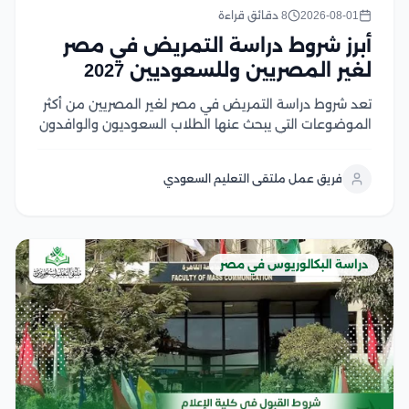
2026-08-01
8 دقائق قراءة
أبرز شروط دراسة التمريض في مصر
لغير المصريين وللسعوديين 2027
تعد شروط دراسة التمريض في مصر لغير المصريين من أكثر
الموضوعات التي يبحث عنها الطلاب السعوديون والوافدون
الراغبون في الالتحاق بكليات التمريض المصرية، لما تتميز به
من جودة أكاديمية، وتدريب عملي متطور، وشهادات تحظى
فريق عمل ملتقى التعليم السعودي
باعتراف واسع في العديد من الدول...
دراسة البكالوريوس في مصر