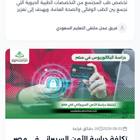
تخصص طب المجتمع من التخصصات الطبية الحيوية التي
تجمع بين الطب الوقائي والصحة العامة، ويهدف إلى تعزيز
صحة الأفراد والمجتمعات من خلال الوقاية من الأمراض،
ودراسة أسباب انتشارها، ووضع الخطط الصحية للحد منها
فريق عمل ملتقى التعليم السعودي
ويشهد هذا التخصص إقبالًا كبير من الطلاب...
دراسة البكالوريوس في مصر
2026-08-01
16 دقائق قراءة
تكلفة دراسة الأمن السيبراني في مصر