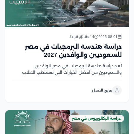
2026-08-01
14 دقائق قراءة
دراسة هندسة البرمجيات في مصر
للسعوديين والوافدين 2027
تعد دراسة هندسة البرمجيات في مصر للوافدين
والسعوديين من أفضل الخيارات التي تستقطب الطلاب
السعوديين والوافدين الراغبين في الالتحاق بتخصص يجمع
بين الابتكار، والطلب المرتفع في سوق العمل، والفرص
فريق العمل
الوظيفية محليًا ودوليًا، وتوفر الجامعات المصرية برامج
أكاديمية متطورة تعتمد على...
دراسة البكالوريوس في مصر