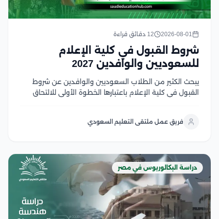
2026-08-01
12 دقائق قراءة
شروط القبول في كلية الإعلام
للسعوديين والوافدين 2027
يبحث الكثير من الطلاب السعوديين والوافدين عن شروط
القبول في كلية الإعلام باعتبارها الخطوة الأولى للالتحاق
بأحد أكثر التخصصات ارتباطًا بسوق العمل الإعلامي الحديث،
حيث تجمع كليات الإعلام في الجامعات المصرية بين الجودة
فريق عمل ملتقى التعليم السعودي
الأكاديمية، والتدريب العملي، والشهادات المعترف بها، مع...
دراسة البكالوريوس في مصر