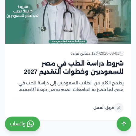
2026-08-01
12 دقائق قراءة
شروط دراسة الطب في مصر
للسعوديين وخطوات التقديم 2027
يطمح الكثير من الطلاب السعوديين إلى دراسة الطب في
مصر، لما تتميز به الجامعات المصرية من جودة أكاديمية،
واعتماد واسع، ورسوم دراسية تنافسية مقارنة بالعديد من
الوجهات التعليمية الأخرى، إلا أن الالتحاق بكليات الطب
فريق العمل
يتطلب استيفاء مجموعة من الشروط، في...
واتساب