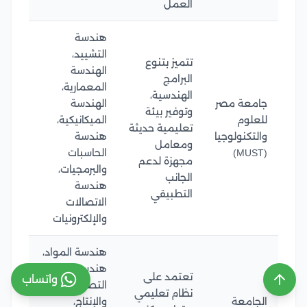
العمل
هندسة
التشييد،
تتميز بتنوع
الهندسة
البرامج
المعمارية،
الهندسية،
جامعة مصر
الهندسة
وتوفير بيئة
للعلوم
الميكانيكية،
تعليمية حديثة
والتكنولوجيا
هندسة
ومعامل
(MUST)
الحاسبات
مجهزة لدعم
والبرمجيات،
الجانب
هندسة
التطبيقي
الاتصالات
والإلكترونيات
هندسة المواد،
هندسة
تعتمد على
واتساب
التصميم
نظام تعليمي
الجامعة
والإنتاج،