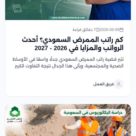
2026-06-09
7 دقائق قراءة
كم راتب الممرض السعودي؟ أحدث
الرواتب والمزايا في 2026 - 2027
تثير قضية راتب الممرض السعودي جدلًا واسعًا في الأوساط
الصحية والمجتمعية، ويأتي هذا الجدال نتيجة التفاوت الكبير
في الرواتب بين القطاعات الحكومية والخاصة وتختلف قيمة
الراتب نتيجة بعض العوامل التي تؤثر عليه منها، سنوات
فريق العمل
الخبرة والمؤهل العلمي والتخصص والقطاع الذي...
دراسة البكالوريوس في السعودية