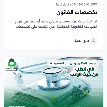
2026-07-15
17 دقائق قراءة
تخصصات القانون
إذا كنت تبحث عن مستقبل مهني واعد أو ترغب في فهم
المجالات القانونية المختلفة، فإن التعرف على تخصصات
القانون هو الخطوة الأولى نحو اختيار المسار المناسب، حيث
يضم القانون العديد من التخصصات التي تلبي احتياجات
فريق العمل
متنوعة وتفتح أبواب واسعة للعمل...
دراسة البكالوريوس في السعودية