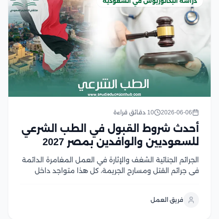
دراسة البكالوريوس في السعودية
2026-06-06
10 دقائق قراءة
أحدث شروط القبول في الطب الشرعي
للسعوديين والوافدين بمصر 2027
الجرائم الجنائية الشغف والإثارة في العمل المغامرة الدائمة
في جرائم القتل ومسارح الجريمة، كل هذا متواجد داخل
تخصص الطب الشرعي، حيث يتواجد الطبيب الشرعي دائمًا
في مكان الجريمة، من أجل رفع البصمات والأدلة الجنائية
فريق العمل
وتحليلها، كذلك تشريح الجثث، وتحديد أسباب...