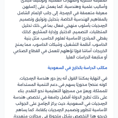
المعرفة النظرية والمهارات العملية، وتوظيف مبادئ
وأساليب علمية وهندسية، كما يعمل على إكسابهن
معرفة متعمقة في البرمجة، إلى جانب الإلمام الشامل
بالمفاهيم الهندسية الخاصة، بتحليل وتوثيق وتصميم
البرمجيات بأسلوب منهجي فعال، بما في ذلك تحليل
المتطلبات، التصميم، الاختبار، وإدارة المشاريع، كذلك
يغطي المبادئ الأساسية لعلوم الحاسب، مثل بنية
الحاسوب، أنظمة التشغيل، وشبكات الحاسوب، مما يمنح
الخريجات أساسًا قويًا تؤهلهم للعمل في القطاع الصناعي
أو متابعة الدراسات العليا.
مكاتب الدراسة بالخارج في السعودية
في النهاية يمكننا القول أنه يبرز دور هندسة البرمجيات،
كونه عنصرًا محوريًا يسهم في دعم التنمية المستدامة
للمملكة، ويعزز من مسيرتها التعليمية نحو التقدم، بناء
على ذلك تطرح الدولة أفضل جامعة في تخصص هندسة
البرمجيات في السعودية، حيث يركز البرنامج على الجوانب
الأساسية لتطوير وتصميم البرمجيات بكفاءة، كما يساهم
خريجو هذا التخصص بشكل ملحوظ في مجالات متعددة،