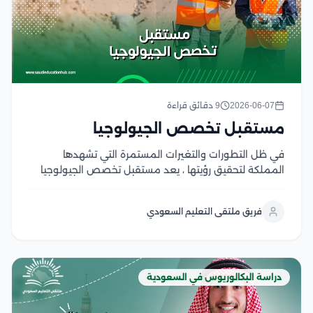
2026-06-07
9 دقائق قراءة
مستقبل تخصص الجيولوجيا
في ظل التطورات والتغيرات المستمرة التي تشهدها
المملكة لتحقيق رؤيتها ، يعد مستقبل تخصص الجيولوجيا
واعد ومشرق، حيث يبرز تخصص الجيولوجيا باعتباره من أهم
التخصصات التي تسهم في مواجهة التحديات المستقبلية
فريق ملتقى التعليم السعودي
ترتكز رؤية المملكة بشكل أساسي على تحقيق التنويع في...
دراسة البكالوريوس في السعودية