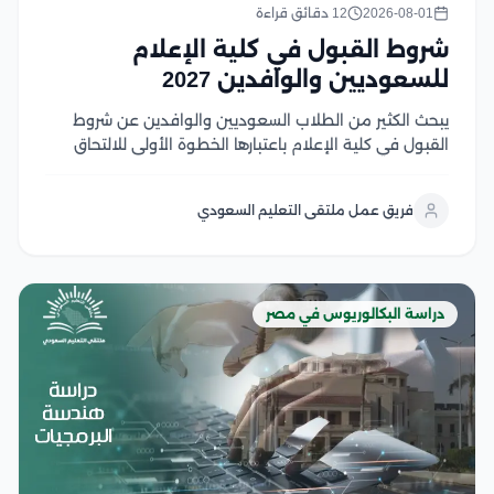
2026-08-01
12 دقائق قراءة
شروط القبول في كلية الإعلام
للسعوديين والوافدين 2027
يبحث الكثير من الطلاب السعوديين والوافدين عن شروط
القبول في كلية الإعلام باعتبارها الخطوة الأولى للالتحاق
بأحد أكثر التخصصات ارتباطًا بسوق العمل الإعلامي الحديث،
حيث تجمع كليات الإعلام في الجامعات المصرية بين الجودة
فريق عمل ملتقى التعليم السعودي
الأكاديمية، والتدريب العملي، والشهادات المعترف بها، مع...
دراسة البكالوريوس في مصر