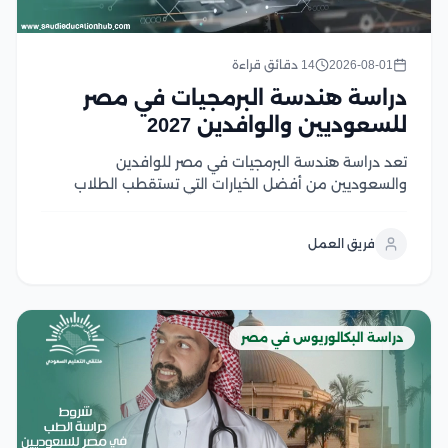
2026-08-01
14 دقائق قراءة
دراسة هندسة البرمجيات في مصر
للسعوديين والوافدين 2027
تعد دراسة هندسة البرمجيات في مصر للوافدين
والسعوديين من أفضل الخيارات التي تستقطب الطلاب
السعوديين والوافدين الراغبين في الالتحاق بتخصص يجمع
بين الابتكار، والطلب المرتفع في سوق العمل، والفرص
فريق العمل
الوظيفية محليًا ودوليًا، وتوفر الجامعات المصرية برامج
أكاديمية متطورة تعتمد على...
دراسة البكالوريوس في مصر