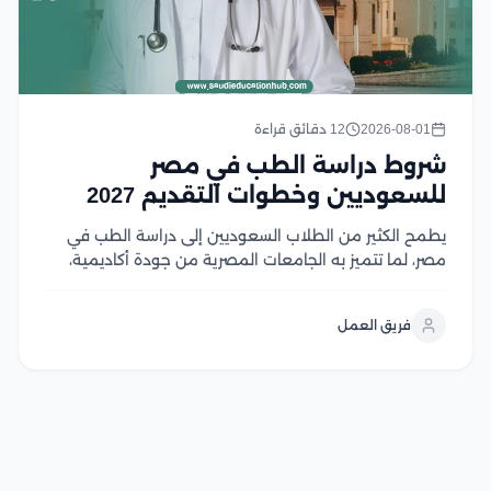
2026-08-01
12 دقائق قراءة
شروط دراسة الطب في مصر
للسعوديين وخطوات التقديم 2027
يطمح الكثير من الطلاب السعوديين إلى دراسة الطب في
مصر، لما تتميز به الجامعات المصرية من جودة أكاديمية،
واعتماد واسع، ورسوم دراسية تنافسية مقارنة بالعديد من
الوجهات التعليمية الأخرى، إلا أن الالتحاق بكليات الطب
فريق العمل
يتطلب استيفاء مجموعة من الشروط، في...