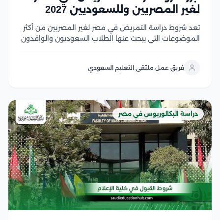
لغير المصريين وللسعوديين 2027
تعد شروط دراسة التمريض في مصر لغير المصريين من أكثر
الموضوعات التي يبحث عنها الطلاب السعوديون والوافدون
الراغبون في الالتحاق بكليات التمريض المصرية، لما تتميز به
من جودة أكاديمية، وتدريب عملي متطور، وشهادات تحظى
فريق عمل ملتقى التعليم السعودي
باعتراف واسع في العديد من الدول...
دراسة البكالوريوس في مصر