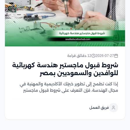
2026-07-27
12 دقائق قراءة
شروط قبول ماجستير هندسة كهربائية
للوافدين والسعوديين بمصر
إذا كنت تطمح إلى تطوير خبرتك الأكاديمية والمهنية في
مجال الهندسة، فإن التعرف على شروط قبول ماجستير
هندسة كهربائية يعد الخطوة الأولى لتحقيق هذا الهدف،
وتحرص الجامعات المصرية على توفير برامج دراسات عليا
فريق العمل
متقدمة تجمع بين الجانب الأكاديمي والتطبيقي، مع...