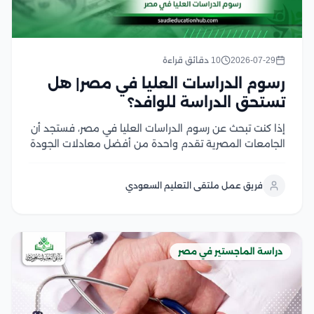
2026-07-29
10 دقائق قراءة
رسوم الدراسات العليا في مصر| هل
تستحق الدراسة للوافد؟
إذا كنت تبحث عن رسوم الدراسات العليا في مصر، فستجد أن
الجامعات المصرية تقدم واحدة من أفضل معادلات الجودة
مقابل التكلفة في المنطقة العربية، سواء في برامج
الماجستير أو الدكتوراه، وتختلف الرسوم بحسب نوع الجامعة،
فريق عمل ملتقى التعليم السعودي
والتخصص، والدرجة العلمية، مع وجود...
دراسة الماجستير في مصر