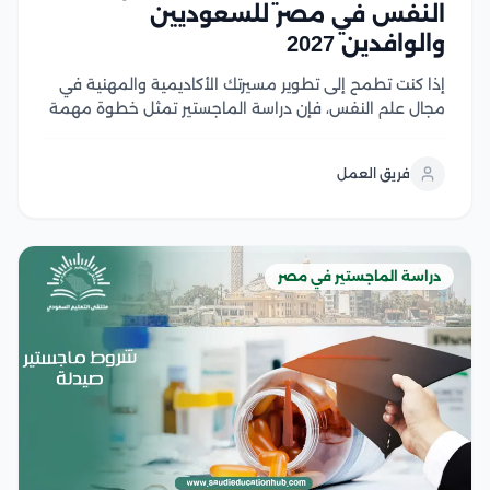
النفس في مصر للسعوديين
والوافدين 2027
إذا كنت تطمح إلى تطوير مسيرتك الأكاديمية والمهنية في
مجال علم النفس، فإن دراسة الماجستير تمثل خطوة مهمة
نحو تحقيق أهدافك، لكن قبل التقديم من الضروري التعرف
على شروط القبول ومتطلبات الجامعات المختلفة لضمان
فريق العمل
استعدادك الكامل، وفي هذا المقال نستعرض...
دراسة الماجستير في مصر