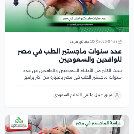
2026-07-28
10 دقائق قراءة
عدد سنوات ماجستير الطب في مصر
للوافدين والسعوديين
يبحث الكثير من الأطباء السعوديين والوافدين عن عدد
سنوات ماجستير الطب في مصر باعتباره من أكثر برامج
الدراسات العليا إقبالًا، لما يوفره من تأهيل أكاديمي متقدم
وتدريب سريري داخل الجامعات والمستشفيات التعليمية،
فريق عمل ملتقى التعليم السعودي
كما يهتم الأطباء بمعرفة مدة دراسة الماجستير في...
دراسة الماجستير في مصر