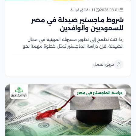
2026-08-01
11 دقائق قراءة
شروط ماجستير صيدلة في مصر
للسعوديين والوافدين
إذا كنت تطمح إلى تطوير مسيرتك المهنية في مجال
الصيدلة، فإن دراسة الماجستير تمثل خطوة مهمة نحو
اكتساب خبرات علمية وعملية متقدمة، لكن قبل التقديم
من الضروري التعرف على شروط ماجستير صيدلة، ومتطلبات
فريق العمل
القبول، والوثائق المطلوبة، وآلية التسجيل في الجامعات...
دراسة الماجستير في مصر