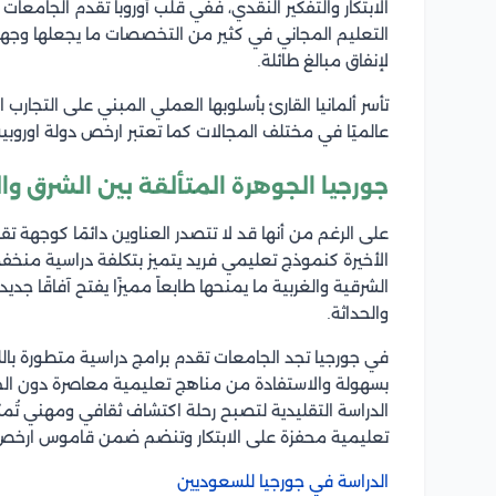
الابتكار والتفكير النقدي، ففي قلب أوروبا تُقدم الجامعات 
التعليم المجاني في كثير من التخصصات ما يجعلها وجهة م
لإنفاق مبالغ طائلة.
تأسر ألمانيا القارئ بأسلوبها العملي المبني على التجارب 
عالميًا في مختلف المجالات كما تعتبر ارخص دولة اوروبية
جورجيا الجوهرة المتألقة بين الشرق وا
على الرغم من أنها قد لا تتصدر العناوين دائمًا كوجهة تقل
الأخيرة كنموذج تعليمي فريد يتميز بتكلفة دراسية منخفض
الشرقية والغربية ما يمنحها طابعاً مميزًا يفتح آفاقًا جد
والحداثة.
في جورجيا تجد الجامعات تقدم برامج دراسية متطورة باللغ
بسهولة والاستفادة من مناهج تعليمية معاصرة دون الحا
الدراسة التقليدية لتصبح رحلة اكتشاف ثقافي ومهني تُم
تعليمية محفزة على الابتكار وتنضم ضمن قاموس ارخص دو
الدراسة في جورجيا للسعوديين