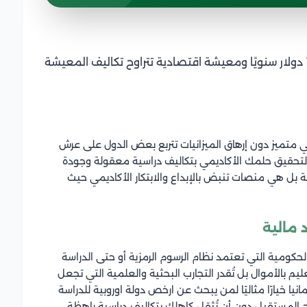
رسوم دراسية معقولة تتراوح بين 3000 إلى 7000 دولار سنويًا ومعيشة اقتصادية تتراوح تكاليف المعيشة
متميز دون إرهاق الميزانيات تتربع بعض الدول على عرش
لتحقيق حلمك الأكاديمي بتكاليف دراسية معقولة وجودة
 بل هي منصات تنبض بالإبداع والابتكار الأكاديمي حيث
 مالية
 الحكومية التي تعتمد نظام الرسوم الرمزية أو حتى الدراسة
م بالأموال بل تُقدر التجارب البحثية والعلمية التي تجعل
مانيا خيارًا مثاليًا لمن يبحث عن ارخص دولة اوروبية للدراسة
ح المستقبل دون أن تُثقل كاهلك بتكاليف دراسية باهظة.