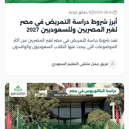
2026-08-01
8 دقائق قراءة
أبرز شروط دراسة التمريض في مصر
لغير المصريين وللسعوديين 2027
تعد شروط دراسة التمريض في مصر لغير المصريين من أكثر
الموضوعات التي يبحث عنها الطلاب السعوديون والوافدون
الراغبون في الالتحاق بكليات التمريض المصرية، لما تتميز به
من جودة أكاديمية، وتدريب عملي متطور، وشهادات تحظى
فريق عمل ملتقى التعليم السعودي
باعتراف واسع في العديد من الدول...
دراسة البكالوريوس في مصر