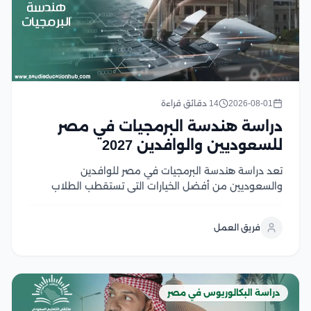
2026-08-01
14 دقائق قراءة
دراسة هندسة البرمجيات في مصر
للسعوديين والوافدين 2027
تعد دراسة هندسة البرمجيات في مصر للوافدين
والسعوديين من أفضل الخيارات التي تستقطب الطلاب
السعوديين والوافدين الراغبين في الالتحاق بتخصص يجمع
بين الابتكار، والطلب المرتفع في سوق العمل، والفرص
فريق العمل
الوظيفية محليًا ودوليًا، وتوفر الجامعات المصرية برامج
أكاديمية متطورة تعتمد على...
دراسة البكالوريوس في مصر