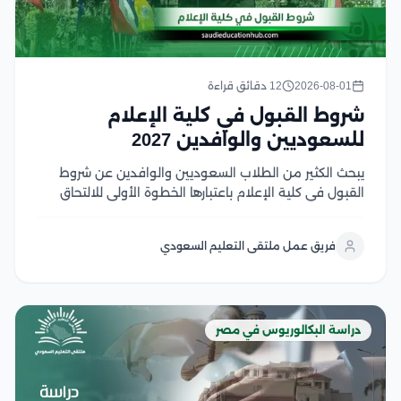
2026-08-01
12 دقائق قراءة
شروط القبول في كلية الإعلام
للسعوديين والوافدين 2027
يبحث الكثير من الطلاب السعوديين والوافدين عن شروط
القبول في كلية الإعلام باعتبارها الخطوة الأولى للالتحاق
بأحد أكثر التخصصات ارتباطًا بسوق العمل الإعلامي الحديث،
حيث تجمع كليات الإعلام في الجامعات المصرية بين الجودة
فريق عمل ملتقى التعليم السعودي
الأكاديمية، والتدريب العملي، والشهادات المعترف بها، مع...
دراسة البكالوريوس في مصر