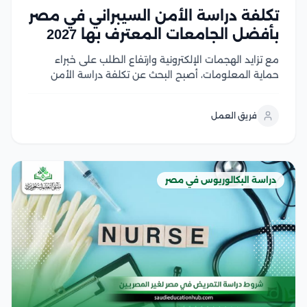
تكلفة دراسة الأمن السيبراني في مصر
بأفضل الجامعات المعترف بها 2027
مع تزايد الهجمات الإلكترونية وارتفاع الطلب على خبراء
حماية المعلومات، أصبح البحث عن تكلفة دراسة الأمن
السيبراني في مصر من أولويات الطلاب الراغبين في دخول
هذا المجال الواعد، لكن اختلاف الرسوم بين الجامعات قد
فريق العمل
يجعل اتخاذ القرار أكثر صعوبة لحسن...
دراسة البكالوريوس في مصر