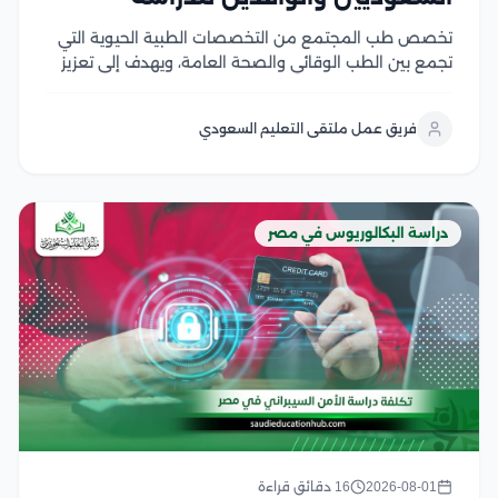
تخصص طب المجتمع من التخصصات الطبية الحيوية التي
تجمع بين الطب الوقائي والصحة العامة، ويهدف إلى تعزيز
صحة الأفراد والمجتمعات من خلال الوقاية من الأمراض،
ودراسة أسباب انتشارها، ووضع الخطط الصحية للحد منها
فريق عمل ملتقى التعليم السعودي
ويشهد هذا التخصص إقبالًا كبير من الطلاب...
دراسة البكالوريوس في مصر
2026-08-01
16 دقائق قراءة