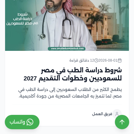
2026-08-01
12 دقائق قراءة
شروط دراسة الطب في مصر
للسعوديين وخطوات التقديم 2027
يطمح الكثير من الطلاب السعوديين إلى دراسة الطب في
مصر، لما تتميز به الجامعات المصرية من جودة أكاديمية،
واعتماد واسع، ورسوم دراسية تنافسية مقارنة بالعديد من
الوجهات التعليمية الأخرى، إلا أن الالتحاق بكليات الطب
فريق العمل
يتطلب استيفاء مجموعة من الشروط، في...
واتساب