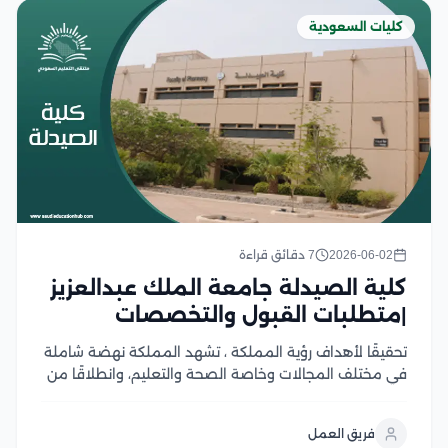
كليات السعودية
2026-06-02
7 دقائق قراءة
كلية الصيدلة جامعة الملك عبدالعزيز
|متطلبات القبول والتخصصات
تحقيقًا لأهداف رؤية المملكة ، تشهد المملكة نهضة شاملة
في مختلف المجالات وخاصة الصحة والتعليم، وانطلاقًا من
ذلك الهدف الاستراتيجي يهتم الكثير من أبناء المملكة بدراسة
التخصصات الطبية للمساهمة في تقديم أفضل الخدمات
فريق العمل
الطبية والرعاية الصحية المثلى، خاصة على المستوى...