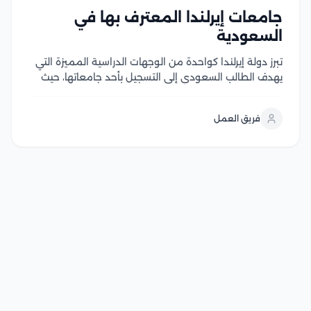
جامعات إيرلندا المعترف بها في
السعودية
تبرز دولة إيرلندا كواحدة من الوجهات الدراسية المميزة التي
يهدف الطالب السعودي إلى التسجيل بأحد جامعاتها، حيث
توفر للطلاب تعليم عالي الجودة سواء في المرحلة الجامعية
الأولى والدراسات العليا، كما تعتمد معظم الجامعات على
فريق العمل
اللغة الإنجليزية في تدريس المناهج، بالتالي...