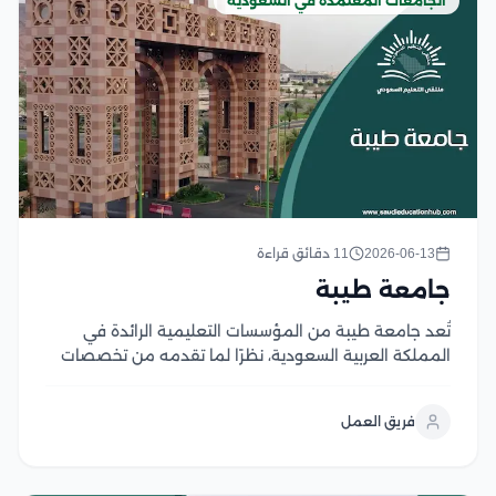
الجامعات المعتمدة في السعودية
2026-06-13
11 دقائق قراءة
جامعة طيبة
تُعد جامعة طيبة من المؤسسات التعليمية الرائدة في
المملكة العربية السعودية، نظرًا لما تقدمه من تخصصات
ودرجات علمية معترف بها في جميع المجالات؛ مما يؤدي
إلى حصول الطلاب على وظائف مرموقة، وقد خرجت جامعة
فريق العمل
طيبة العديد من الطلاب المهنيين الناجحين...