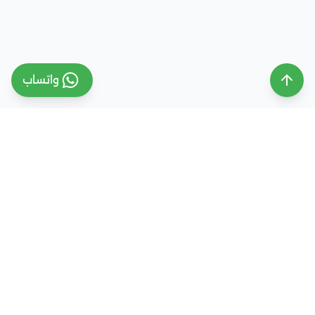
واتساب
ملتقى التعليم السعودي
ملتقى التعليم السعودي منصة تعليمية متخصصة تهدف
إلى تقديم معلومات موثوقة ومحدثة حول التعليم في
المملكة العربية السعودية، تشمل الجامعات، التخصصات،
شروط القبول، والفرص التعليمية المختلفة. كما نقدم
خدمات متكاملة للتسجيل والقبول الجامعي في وجهات
دراسية متعددة مثل مصر، الإمارات، ألمانيا، تركيا وغيرها من
الدول، مع إرشاد أكاديمي احترافي يساعد الطلاب والطالبات
على اختيار المسار التعليمي الأنسب واتخاذ القرار الصحيح بما