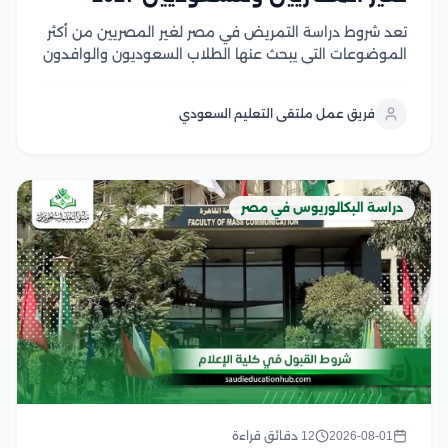
تعد شروط دراسة التمريض في مصر لغير المصريين من أكثر
الموضوعات التي يبحث عنها الطلاب السعوديون والوافدون
الراغبون في الالتحاق بكليات التمريض المصرية، لما تتميز به
من جودة أكاديمية، وتدريب عملي متطور، وشهادات تحظى
فريق عمل ملتقى التعليم السعودي
باعتراف واسع في العديد من الدول...
دراسة البكالوريوس في مصر
2026-08-01
12 دقائق قراءة