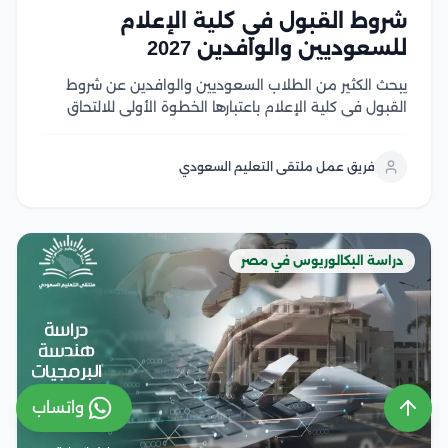
شروط القبول في كلية الإعلام
للسعوديين والوافدين 2027
يبحث الكثير من الطلاب السعوديين والوافدين عن شروط
القبول في كلية الإعلام باعتبارها الخطوة الأولى للالتحاق
بأحد أكثر التخصصات ارتباطًا بسوق العمل الإعلامي الحديث،
حيث تجمع كليات الإعلام في الجامعات المصرية بين الجودة
فريق عمل ملتقى التعليم السعودي
الأكاديمية، والتدريب العملي، والشهادات المعترف بها، مع...
دراسة البكالوريوس في مصر
واتساب