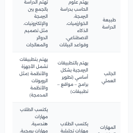
يهتم علوم
تهتم الدراسة
الحاسب بدراسة
بالجمع بين
البرمجة،
البرمجة
طبيعة
الخوارزميات،
والإلكترونيات،
الدراسة
الذكاء
مثل تصميم
الاصطناعي،
الدوائر
وقواعد البيانات
والمعالجات
يهتم بتطبيقات
يهتم بالتطبيقات
تشمل الأجهزة
البرمجية بشكل
الجانب
والأنظمة (مثل
أساسي (تطوير
العملي
الروبوتات
برامج – مواقع –
والأنظمة
تطبيقات)
المدمجة)
يكتسب الطلاب
مهارات
يكتسب الطلاب
هندسية،
المهارات
مهارات تحليلية
مهارات برمجية،