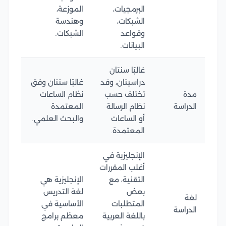
البرمجيات،
الموزعة،
الشبكات،
وهندسة
وقواعد
الشبكات.
البيانات.
غالبًا سنتان
دراسيتان، وقد
غالبًا سنتان وفق
مدة
تختلف حسب
نظام الساعات
الدراسة
نظام الرسالة
المعتمدة
أو الساعات
والبحث العلمي.
المعتمدة.
الإنجليزية في
أغلب المقررات
التقنية، مع
الإنجليزية هي
بعض
لغة التدريس
لغة
المتطلبات
الأساسية في
الدراسة
باللغة العربية
معظم برامج