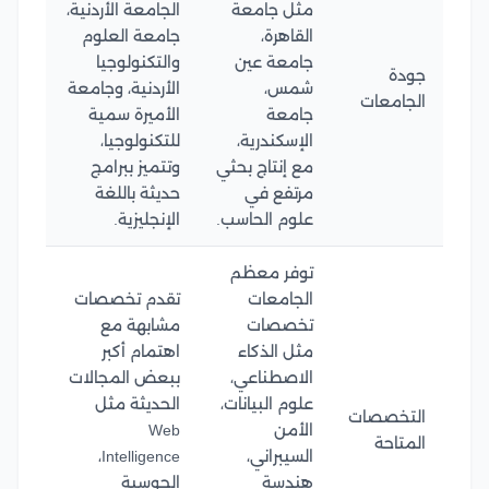
مثل جامعة
الجامعة الأردنية،
القاهرة،
جامعة العلوم
جامعة عين
والتكنولوجيا
جودة
شمس،
الأردنية، وجامعة
الجامعات
جامعة
الأميرة سمية
الإسكندرية،
للتكنولوجيا،
مع إنتاج بحثي
وتتميز ببرامج
مرتفع في
حديثة باللغة
علوم الحاسب.
الإنجليزية.
توفر معظم
الجامعات
تقدم تخصصات
تخصصات
مشابهة مع
مثل الذكاء
اهتمام أكبر
الاصطناعي،
ببعض المجالات
علوم البيانات،
الحديثة مثل
التخصصات
الأمن
Web
المتاحة
السيبراني،
Intelligence،
هندسة
الحوسبة