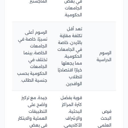
في بعض
الماجستير.
الجامعات
الحكومية.
تعد أقل
الرسوم أعلى
تكلفة مقارنة
نسبيًا، خاصة في
بالأردن، خاصة
الجامعات
في الجامعات
الرسوم
الخاصة، بينما
الحكومية،
الدراسية
تختلف في
مما يجعلها
الجامعات
خيارًا اقتصاديًا
الحكومية بحسب
للطلاب
جنسية الطالب.
الوافدين.
قوية بفضل
جيدة، مع تركيز
كثرة المراكز
واضح على
فرص
البحثية،
التطبيقات
البحث
والإشراف
العملية والابتكار
العلمي
الأكاديمي،
في بعض